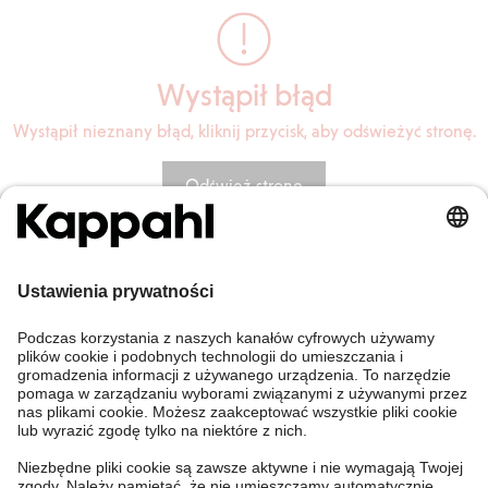
Wystąpił błąd
Wystąpił nieznany błąd, kliknij przycisk, aby odświeżyć stronę.
Odśwież stronę