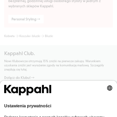
bezpłatnej, godzinnej usługi osobistego stylisty w jednym z
wybranych sklepów Kappahl.
Personal Styling
Kobieta
Koszule i bluzki
Bluzki
Kappahl Club.
Nowi Klubowicze otrzymują 15% zniżki na pierwsze zakupy. Warunkiem
uzyskania zniżki jest wyrażenie zgody na komunikację mailową. Szczegóły
znajdują się tutaj.
Dołącz do Klubu!