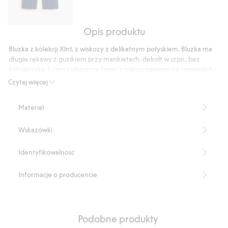
Opis produktu
Dżinsy
straight
Bluzka z kolekcji Xlnt, z wiskozy z delikatnym połyskiem. Bluzka ma
high
długie rękawy z guzikiem przy mankietach, dekolt w szpic, bez
waist
kołnierzyka. Luźny i obszerny fason z marszczeniami na ramionach i
plecach, zapewniającymi piękny krój.
Czytaj więcej
Luźny i obszerny fason
Długie rękawy z guzikiem
Materiał
Dekolt w szpic
Marszczenia w okolicy ramion i pleców
Wskazówki
Długość: 76 cm w rozmiarze XL
Ten produkt zawiera 100% włókien LENZING™ ECOVERO™
Numer artykułu
:
911149
Identyfikowalność
LENZING™ ECOVERO™
Informacje o producencie
Podobne produkty