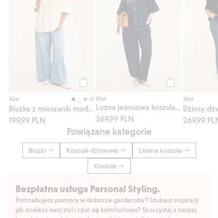
Kup
Kup
Xlnt
+1
Xlnt
Xlnt
Luźna jeansowa koszula z kieszeniami
Bluzka z mieszanki modalu
Dżinsy d
269,99 PLN
199,99 PLN
269,99 PL
Powiązane kategorie
Bluzki
Koszule dżinsowe
Lniane koszule
Koszule
Bezpłatna usługa Personal Styling.
Potrzebujesz pomocy w doborze garderoby? Szukasz inspiracji
jak znaleźć swój styl i czuć się komfortowo? Skorzystaj z naszej