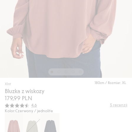
180cm / Rozmiar: XL
Xlnt
Bluzka z wiskozy
179,99 PLN
Średnia ocena:
5
recenzji
4.6
Kolor:
Czerwony / jednolite