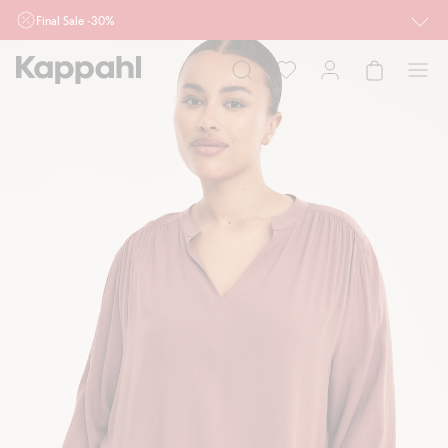
Final Sale -30%
Ważne przy zakupie min. 2 sztuk produktów włączonych w ofertę, również z
działu outlet do 10.8 w sklepach Kappahl i Newbie oraz na kappahl.com. Ofert
nie łączymy
Kobieta
Mężczyzna
Dziecko
Niemowlę
Newbie