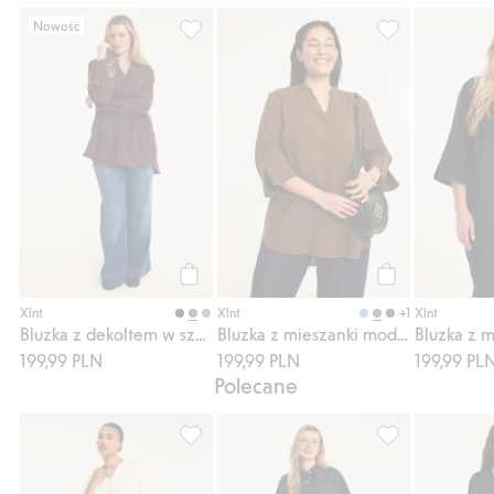
Nowość
Bluzka z dekoltem w szpic, Dodaj do listy
Bluzka z miesza
Kup
Kup
+1
Xlnt
Xlnt
Xlnt
Bluzka z dekoltem w szpic
Bluzka z mieszanki modalu
199,99 PLN
199,99 PLN
199,99 PL
Polecane
Bluzka z mieszanki modalu, Dodaj do listy
Luźna jeansowa 