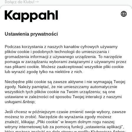
Dołącz do Klubu!
Potrzebujesz pomocy?
Sklep internetowy
Kappahl Club
Częste pytania
Mój profil
O nas
Twoje zamówienie
Kappahl Club
O Kappahl Group
Warunki i zasady
Skontaktuj się z nami
Warunki członkostwa
Zrównoważony rozwój
Ogólne warunki zakupu
Więcej od nas
Znajdź sklep
Praca u nas
Polityka Prywatności