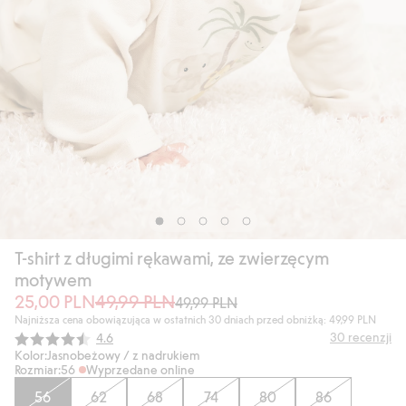
T-shirt z długimi rękawami, ze zwierzęcym
motywem
25,00 PLN
49,99 PLN
49,99 PLN
Najniższa cena obowiązująca w ostatnich 30 dniach przed obniżką: 49,99 PLN
Średnia ocena:
30
recenzji
4.6
Kolor:
Jasnobeżowy / z nadrukiem
Rozmiar:
56
Wyprzedane online
56
62
68
74
80
86