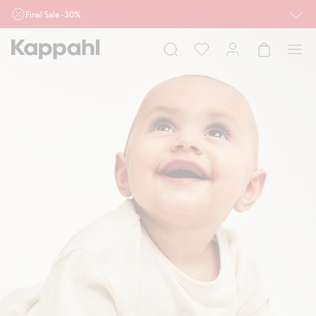
Final Sale -30%
Ważne przy zakupie min. 2 sztuk produktów włączonych w ofertę, również z
działu outlet do 10.8 w sklepach Kappahl i Newbie oraz na kappahl.com. Ofert
nie łączymy
Kobieta
Mężczyzna
Dziecko
Niemowlę
Newbie