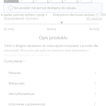
Ten produkt nie jest już dostępny do zakupu.
 zapłać później wybierz opcję +
Klubowiczu darmowa dostawa od 150 zł
Dopasowanie rozmiaru
30
recenzji
3.416666666666667
Za mały
Idealny
Za duży
na
Na
5
Opis produktu
podstawie
24
T-shirt z długimi rękawami, ze zwierzęcym motywem z przodu, dla
głosów
niemowląt. Bluza ma zatrzaski na ramieniu i jest wykonana z
wygodnej bawełny ekologicznej.
Produkt zawiera 100% bawełny ekologicznej.
Czytaj więcej
Numer artykułu
:
843938
Organic cotton- GOTS
Materiał
Wskazówki
Identyfikowalność
Informacje o producencie