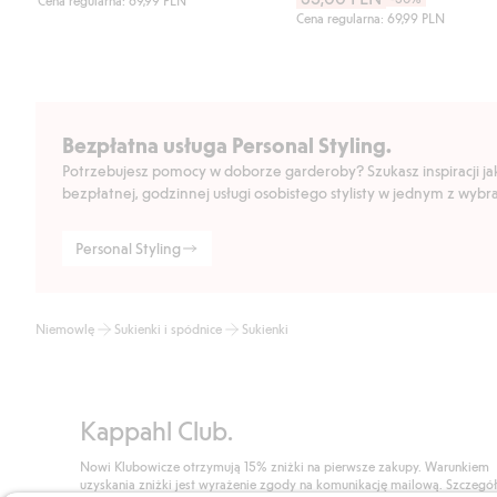
Cena regularna: 69,99 PLN
Cena regularna: 69,99 PLN
Bezpłatna usługa Personal Styling.
Potrzebujesz pomocy w doborze garderoby? Szukasz inspiracji jak 
bezpłatnej, godzinnej usługi osobistego stylisty w jednym z wyb
Personal Styling
Niemowlę
Sukienki i spódnice
Sukienki
Kappahl Club.
Nowi Klubowicze otrzymują 15% zniżki na pierwsze zakupy. Warunkiem
uzyskania zniżki jest wyrażenie zgody na komunikację mailową. Szczegó