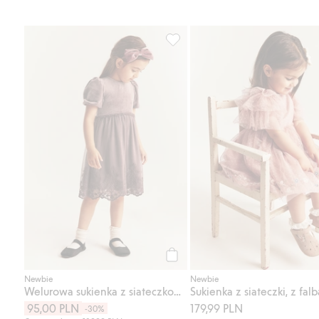
Welurowa sukienka z siateczkow
Kup
Newbie
Newbie
Welurowa sukienka z siateczkową spódnicą
Sukienka z siateczki, z fal
95,00 PLN
179,99 PLN
-30%