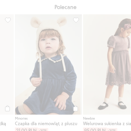
Polecane
listy ulubione
Rajstopy z satynową kokardką, Dodaj do listy ulubione
Czapka dla niemowląt, z plusz
Kup
Kup
Minories
Newbie
dką
Czapka dla niemowląt, z pluszu
21,00 PLN
95,00 PLN
-30%
-30%