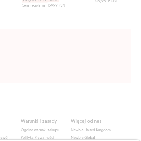
49,99 PLN
Cena regularna: 159,99 PLN
Warunki i zasady
Więcej od nas
Ogólne warunki zakupu
Newbie United Kingdom
ozwój
Polityka Prywatności
Newbie Global