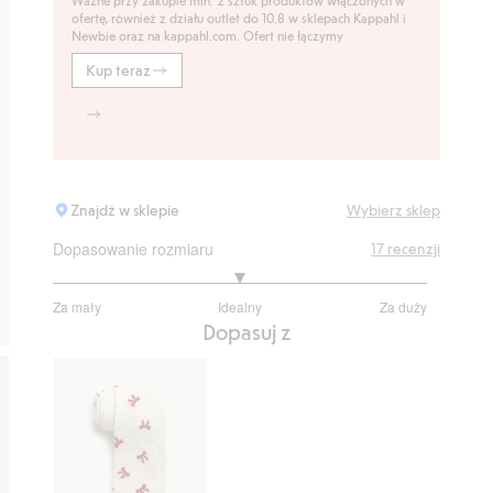
Ważne przy zakupie min. 2 sztuk produktów włączonych w
ofertę, również z działu outlet do 10.8 w sklepach Kappahl i
Newbie oraz na kappahl.com. Ofert nie łączymy
Kup teraz
Znajdź w sklepie
Wybierz sklep
Dopasowanie rozmiaru
17
recenzji
3
Za mały
Idealny
Za duży
na
Na
Dopasuj z
5
podstawie
15
głosów