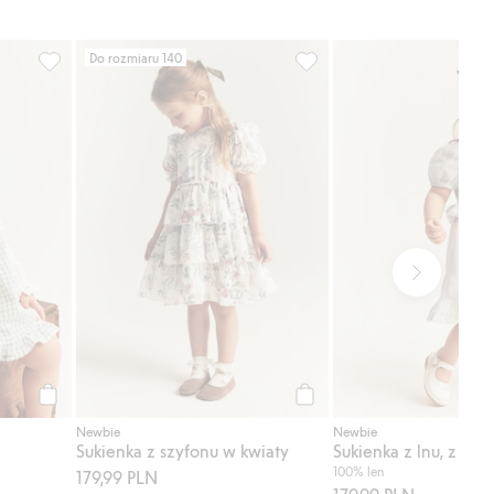
Do rozmiaru 140
 w kwiaty, Dodaj do listy ulubione
Sukienka z falbanami, Dodaj do listy ulubione
Sukienka z szyfonu w kwiat
Kup
Kup
Newbie
Newbie
Sukienka z szyfonu w kwiaty
Sukienka z lnu, z fal
100% len
179,99 PLN