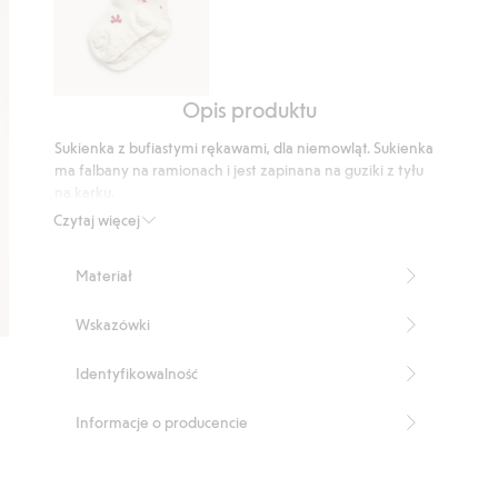
Opis produktu
Rajstopy
w
Sukienka z bufiastymi rękawami, dla niemowląt. Sukienka
kokardki
ma falbany na ramionach i jest zapinana na guziki z tyłu
na karku.
Ten produkt zawiera 67% włókien LENZING™
Czytaj więcej
ECOVERO™.
Numer artykułu
:
509646
Materiał
LENZING™ ECOVERO™ Blend
Wskazówki
Identyfikowalność
Informacje o producencie