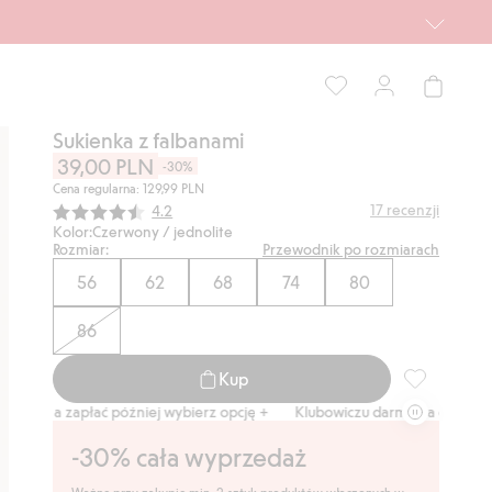
Sukienka z falbanami
39,00 PLN
-30%
Cena regularna: 129,99 PLN
Średnia ocena:
17
recenzji
4.2
Kolor:
Czerwony / jednolite
Rozmiar:
Przewodnik po rozmiarach
56
62
68
74
80
86
Kup
Sukienka z f
a zapłać później wybierz opcję +
Klubowiczu darmowa dostawa od 150 z
-30% cała wyprzedaż