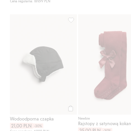
Cena regularna: 189,99 PLN
Wodoodporna czapka, Dodaj do 
Kup
Wodoodporna czapka
Newbie
Rajstopy z satynową kokar
21,00 PLN
-30%
35,00 PLN
-30%