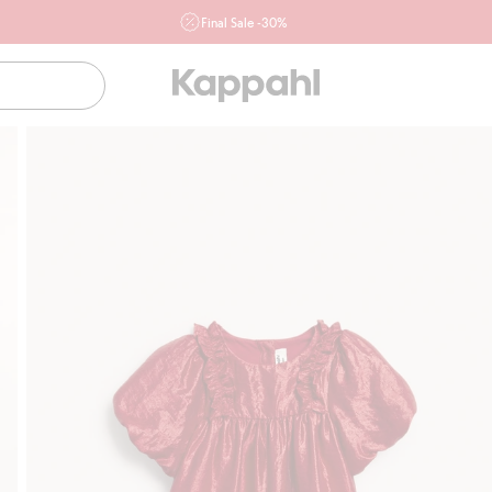
Final Sale -30%
Ważne przy zakupie min. 2 sztuk produktów włączonych w
ofertę, również z działu outlet do 10.8 w sklepach Kappahl i
Newbie oraz na kappahl.com. Ofert nie łączymy
Kobieta
Mężczyzna
Dziecko
Niemowlę
Newbie
Klubowiczu darmowa dostawa od 150 zł
Kup teraz, 