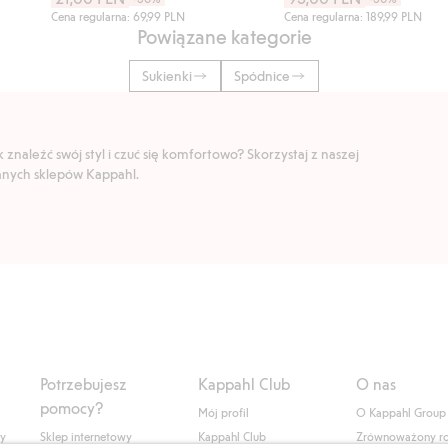
Cena regularna: 69,99 PLN
Cena regularna: 189,99 PLN
Powiązane kategorie
Sukienki
Spódnice
znaleźć swój styl i czuć się komfortowo? Skorzystaj z naszej
ranych sklepów Kappahl.
Potrzebujesz
Kappahl Club
O nas
pomocy?
Mój profil
O Kappahl Group
ły
Sklep internetowy
Kappahl Club
Zrównoważony r