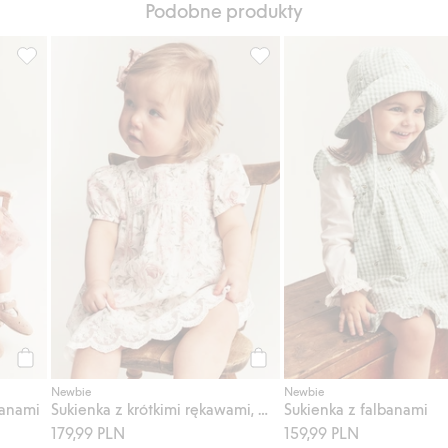
Podobne produkty
ą spódnicą, Dodaj do listy ulubione
Sukienka z siateczki, z falbanami, Dodaj do listy ulubione
Sukienka z krótkimi rękawami,
Kup
Kup
Newbie
Newbie
banami
Sukienka z krótkimi rękawami, w kwiaty
Sukienka z falbanami
179,99 PLN
159,99 PLN