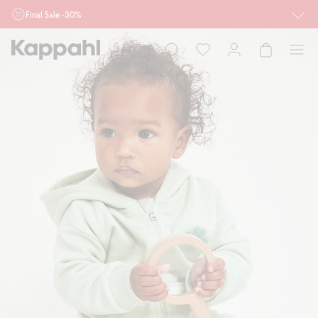
Final Sale -30%
Ważne przy zakupie min. 2 sztuk produktów włączonych w ofertę, również z
działu outlet do 10.8 w sklepach Kappahl i Newbie oraz na kappahl.com. Ofert
nie łączymy
Kobieta
Mężczyzna
Dziecko
Niemowlę
Newbie