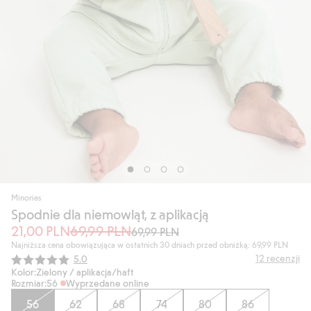
Minories
Spodnie dla niemowląt, z aplikacją
21,00 PLN
69,99 PLN
69,99 PLN
Najniższa cena obowiązująca w ostatnich 30 dniach przed obniżką: 69,99 PLN
Średnia ocena:
12
recenzji
5.0
Kolor:
Zielony / aplikacja/haft
Rozmiar:
56
Wyprzedane online
56
62
68
74
80
86