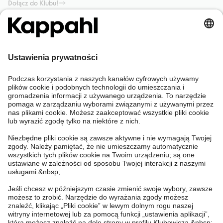
Dołącz do Klubu!
Potrzebujesz pomocy?
Sklep internetowy
Kappahl Club
Częste pytania
Mój profil
O nas
Twoje zamówienie
Kappahl Club
O Kappahl Group
Warunki i zasady
Skontaktuj się z nami
Warunki członkostwa
Zrównoważony rozwój
Ogólne warunki zakupu
Więcej od nas
Znajdź sklep
Praca u nas
Polityka Prywatności