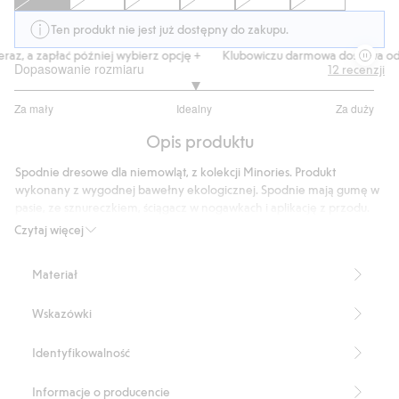
Ten produkt nie jest już dostępny do zakupu.
az, a zapłać później wybierz opcję +
Klubowiczu darmowa dostawa od 1
Dopasowanie rozmiaru
12
recenzji
3
Za mały
Idealny
Za duży
na
Na
5
Opis produktu
podstawie
11
Spodnie dresowe dla niemowląt, z kolekcji Minories. Produkt
głosów
wykonany z wygodnej bawełny ekologicznej. Spodnie mają gumę w
pasie, ze sznureczkiem, ściągacz w nogawkach i aplikację z przodu.
Produkt zawiera 80% bawełny ekologicznej.
Czytaj więcej
Numer artykułu
:
825992
Made with organic cotton - GOTS
Materiał
Wskazówki
Identyfikowalność
Informacje o producencie