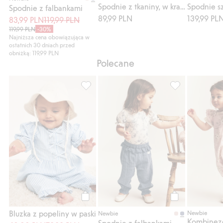
Spodnie z tkaniny, w kratę
Spodnie z falbankami
89,99 PLN
139,99 PL
83,99 PLN
119,99 PLN
119,99 PLN
-30%
Najniższa cena obowiązująca w
ostatnich 30 dniach przed
obniżką: 119,99 PLN
Polecane
Bluzka z popeliny w paski, Dodaj do listy 
Spodnie z falba
Kup
Kup
Bluzka z popeliny w paski
Newbie
Newbie
Spodnie z falbankami