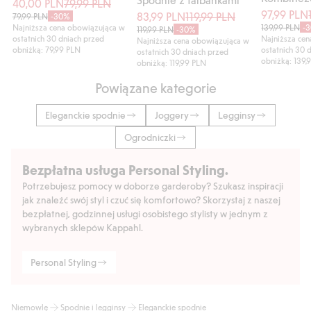
40,00 PLN
79,99 PLN
97,99 PLN
83,99 PLN
119,99 PLN
79,99 PLN
-30%
Najniższa cena obowiązująca w
139,99 PLN
-
119,99 PLN
-30%
ostatnich 30 dniach przed
Najniższa ce
Najniższa cena obowiązująca w
obniżką: 79,99 PLN
ostatnich 30 
ostatnich 30 dniach przed
obniżką: 139,
obniżką: 119,99 PLN
Powiązane kategorie
Eleganckie spodnie
Joggery
Legginsy
Ogrodniczki
Bezpłatna usługa Personal Styling.
Potrzebujesz pomocy w doborze garderoby? Szukasz inspiracji
jak znaleźć swój styl i czuć się komfortowo? Skorzystaj z naszej
bezpłatnej, godzinnej usługi osobistego stylisty w jednym z
wybranych sklepów Kappahl.
Personal Styling
Niemowlę
Spodnie i legginsy
Eleganckie spodnie