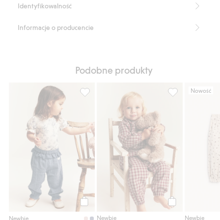
Identyfikowalność
Informacje o producencie
Podobne produkty
Nowość
Spodnie z falbankami, Dodaj do listy ulub
Spodnie z tkanin
Kup
Kup
Newbie
Newbie
Newbie