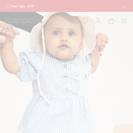
Final Sale -30%
Ważne przy zakupie min. 2 sztuk produktów włączonych w ofertę, również z
działu outlet do 10.8 w sklepach Kappahl i Newbie oraz na kappahl.com. Ofert
nie łączymy
Kobieta
Mężczyzna
Dziecko
Niemowlę
Newbie