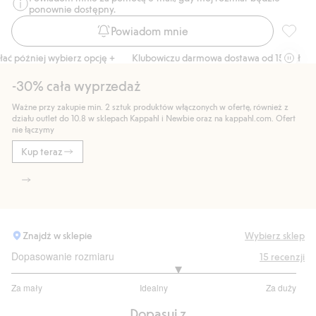
ponownie dostępny.
Powiadom mnie
Spodnie
później wybierz opcję +
Klubowiczu darmowa dostawa od 150 zł
Kup
-30% cała wyprzedaż
Ważne przy zakupie min. 2 sztuk produktów włączonych w ofertę, również z
działu outlet do 10.8 w sklepach Kappahl i Newbie oraz na kappahl.com. Ofert
nie łączymy
Kup teraz
Znajdź w sklepie
Wybierz sklep
Dopasowanie rozmiaru
15
recenzji
3.333333333333333
Za mały
Idealny
Za duży
na
Na
5
Dopasuj z