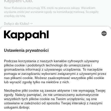
Kappahl Club.
Nowi Klubowicze otrzymują 15% zniżki na pierwsze zakupy. Warunkiem
uzyskania zniżki jest wyrażenie zgody na komunikację mailową. Szczegóły
znajdują się tutaj.
Dołącz do Klubu!
Potrzebujesz pomocy?
Sklep internetowy
Kappahl Club
Częste pytania
Mój profil
O nas
Twoje zamówienie
Kappahl Club
O Kappahl Group
Warunki i zasady