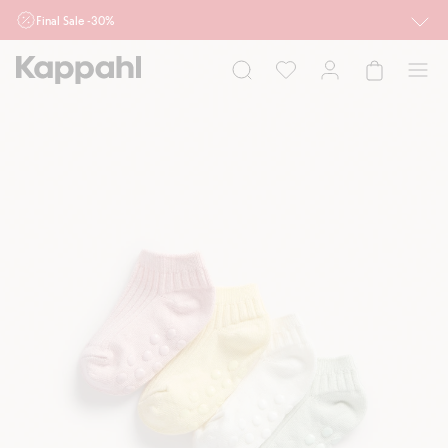
Final Sale -30%
Ważne przy zakupie min. 2 sztuk produktów włączonych w ofertę, również z
działu outlet do 10.8 w sklepach Kappahl i Newbie oraz na kappahl.com. Ofert
nie łączymy
Kobieta
Mężczyzna
Dziecko
Niemowlę
Newbie