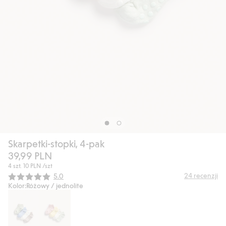
Skarpetki-stopki, 4-pak
39,99 PLN
4 szt.
10 PLN
/szt
Średnia ocena:
24
recenzji
5.0
Kolor:
Różowy / jednolite