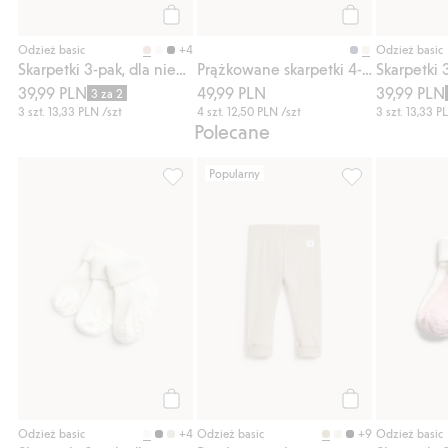
Kup
Kup
+4
Odzież basic
Odzież basic
Skarpetki 3-pak, dla niemowląt
Prążkowane skarpetki 4-pak, dla niemowląt
Skarpetki 
39,99 PLN
49,99 PLN
39,99 PLN
3 za 2
3 szt.
13,33 PLN
/szt
4 szt.
12,50 PLN
/szt
3 szt.
13,33 P
Polecane
Popularny
Skarpetki 3-pak, dla niemowląt, Dodaj do l
Prążkowane legg
Kup
Kup
+4
+9
Odzież basic
Odzież basic
Odzież basic