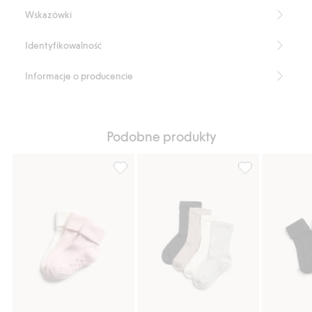
Numer artykułu
:
903526
Wskazówki
Identyfikowalność
Informacje o producencie
Podobne produkty
Skarpetki 3-pak, dla niemowląt, Dodaj do l
Prążkowane skar