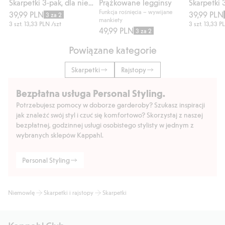
Skarpetki 3-pak, dla niemowląt
Prążkowane legginsy
Funkcja rośnięcia – wywijane
39,99 PLN
39,99 PLN
3 za 2
mankiety
3 szt.
13,33 PLN
/szt
3 szt.
13,33 P
49,99 PLN
3 za 2
Powiązane kategorie
Skarpetki
Rajstopy
Bezpłatna usługa Personal Styling.
Potrzebujesz pomocy w doborze garderoby? Szukasz inspiracji
jak znaleźć swój styl i czuć się komfortowo? Skorzystaj z naszej
bezpłatnej, godzinnej usługi osobistego stylisty w jednym z
wybranych sklepów Kappahl.
Personal Styling
Niemowlę
Skarpetki i rajstopy
Skarpetki