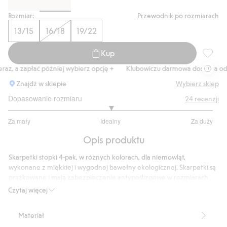
Rozmiar:
Przewodnik po rozmiarach
13/15
16/18
19/22
Kup
Skarpet
az, a zapłać później wybierz opcję +
Klubowiczu darmowa dostawa od 1
Znajdź w sklepie
Wybierz sklep
Dopasowanie rozmiaru
24
recenzji
3
Za mały
Idealny
Za duży
na
Na
5
Opis produktu
podstawie
21
Skarpetki stopki 4-pak, w różnych kolorach, dla niemowląt,
głosów
wykonane z miękkiej i wygodnej bawełny ekologicznej. Skarpetki są
prążkowane i mają zabezpieczenie antypoślizgowe w rozmiarach
16/18 i 19/22.
Czytaj więcej
Prążkowane
Antypoślizg w rozmiarach 16/18 i 19/22.
Materiał
Produkt zawiera 77% bawełny ekologicznej.