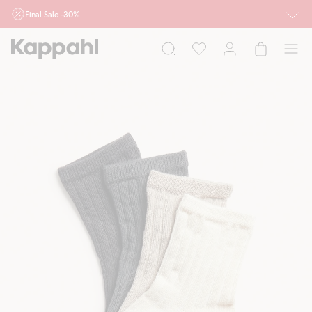
Final Sale -30%
Ważne przy zakupie min. 2 sztuk produktów włączonych w ofertę, również z
działu outlet do 10.8 w sklepach Kappahl i Newbie oraz na kappahl.com. Ofert
nie łączymy
Kobieta
Mężczyzna
Dziecko
Niemowlę
Newbie