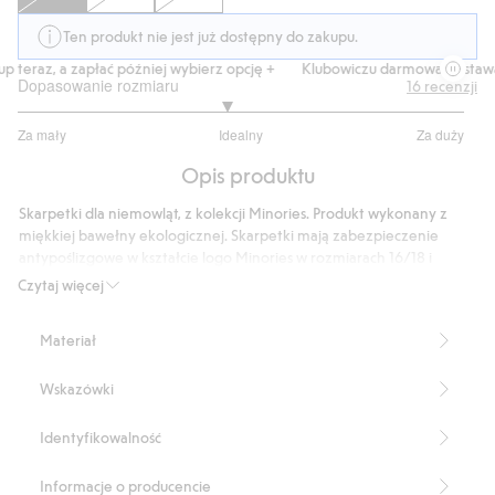
Ten produkt nie jest już dostępny do zakupu.
 teraz, a zapłać później wybierz opcję +
Klubowiczu darmowa dostawa o
Dopasowanie rozmiaru
16
recenzji
2.866666666666667
Za mały
Idealny
Za duży
na
Na
5
Opis produktu
podstawie
15
Skarpetki dla niemowląt, z kolekcji Minories. Produkt wykonany z
głosów
miękkiej bawełny ekologicznej. Skarpetki mają zabezpieczenie
antypoślizgowe w kształcie logo Minories w rozmiarach 16/18 i
19/22.
Czytaj więcej
Produkt zawiera 80% bawełny ekologicznej.
Numer artykułu
:
831834
Materiał
Wskazówki
Identyfikowalność
Informacje o producencie