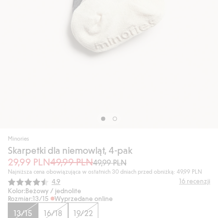
Minories
Skarpetki dla niemowląt, 4-pak
29,99 PLN
49,99 PLN
49,99 PLN
Najniższa cena obowiązująca w ostatnich 30 dniach przed obniżką: 49,99 PLN
Średnia ocena:
16
recenzji
4.9
Kolor:
Beżowy / jednolite
Rozmiar:
13/15
Wyprzedane online
13/15
16/18
19/22