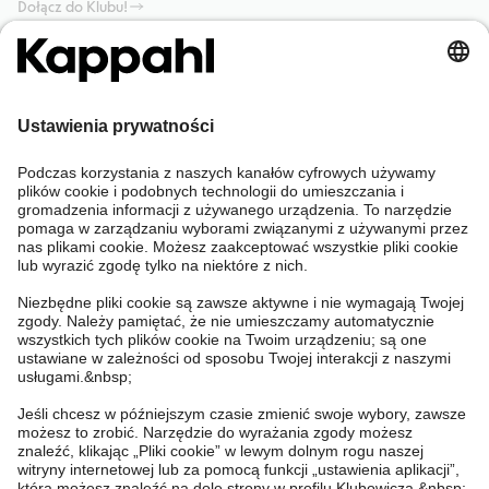
Dołącz do Klubu!
Potrzebujesz pomocy?
Sklep internetowy
Kappahl Club
Częste pytania
Mój profil
O nas
Twoje zamówienie
Kappahl Club
O Kappahl Group
Warunki i zasady
Skontaktuj się z nami
Warunki członkostwa
Zrównoważony rozwój
Ogólne warunki zakupu
Więcej od nas
Znajdź sklep
Praca u nas
Polityka Prywatności