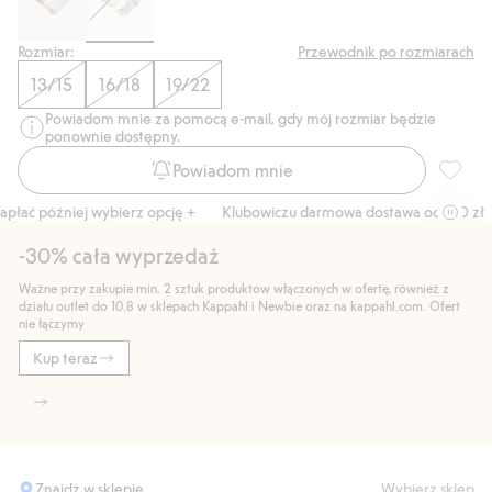
Rozmiar:
Przewodnik po rozmiarach
13/15
16/18
19/22
Powiadom mnie za pomocą e-mail, gdy mój rozmiar będzie
ponownie dostępny.
Powiadom mnie
Prążkow
łać później wybierz opcję +
Klubowiczu darmowa dostawa od 150 zł
-30% cała wyprzedaż
Ważne przy zakupie min. 2 sztuk produktów włączonych w ofertę, również z
działu outlet do 10.8 w sklepach Kappahl i Newbie oraz na kappahl.com. Ofert
nie łączymy
Kup teraz
Znajdź w sklepie
Wybierz sklep