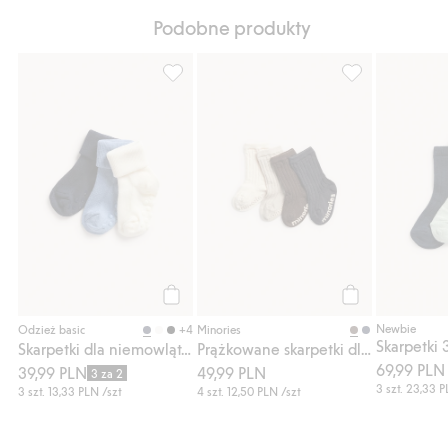
Podobne produkty
Skarpetki dla niemowląt, 3-pak, Dodaj do l
Prążkowane skar
Kup
Kup
Newbie
+4
Odzież basic
Minories
Skarpetki 
Skarpetki dla niemowląt, 3-pak
Prążkowane skarpetki dla niemowląt, 4-pak
69,99 PLN
39,99 PLN
49,99 PLN
3 za 2
3 szt.
23,33 
3 szt.
13,33 PLN
/szt
4 szt.
12,50 PLN
/szt