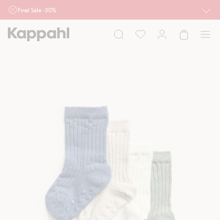
Final Sale -30%
Ważne przy zakupie min. 2 sztuk produktów włączonych w ofertę, również z
działu outlet do 10.8 w sklepach Kappahl i Newbie oraz na kappahl.com. Ofert
nie łączymy
Kobieta
Mężczyzna
Dziecko
Niemowlę
Newbie