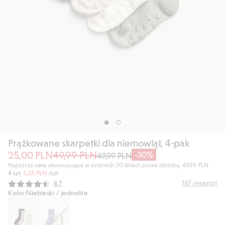
Prążkowane skarpetki dla niemowląt, 4-pak
25,00 PLN
49,99 PLN
-30%
49,99 PLN
Najniższa cena obowiązująca w ostatnich 30 dniach przed obniżką: 49,99 PLN
4 szt.
6,25 PLN
/szt
Średnia ocena:
167
recenzji
4.7
Kolor:
Niebieski / jednolite