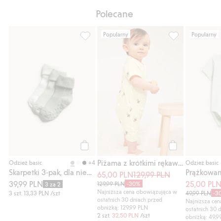
Polecane
Popularny
Popularny
Skarpetki 3-pak, dla niemowląt, Dodaj do l
Piżama z krótki
Kup
Kup
Piżama z krótkimi rękawami, 2-pak
+4
Odzież basic
Odzież basic
Skarpetki 3-pak, dla niemowląt
65,00 PLN
129,99 PLN
39,99 PLN
25,00 PL
129,99 PLN
-30%
3 za 2
Najniższa cena obowiązująca w
3 szt.
13,33 PLN
/szt
49,99 PLN
-3
ostatnich 30 dniach przed
Najniższa ce
obniżką: 129,99 PLN
ostatnich 30 
2 szt.
32,50 PLN
/szt
obniżką: 49,9