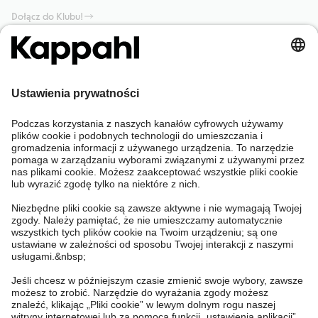
Dołącz do Klubu!
Potrzebujesz pomocy?
Sklep internetowy
Kappahl Club
Częste pytania
Mój profil
O nas
Twoje zamówienie
Kappahl Club
O Kappahl Group
Warunki i zasady
Skontaktuj się z nami
Warunki członkostwa
Zrównoważony rozwój
Ogólne warunki zakupu
Więcej od nas
Znajdź sklep