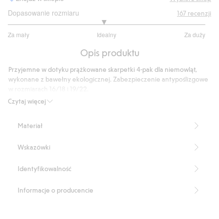
Dopasowanie rozmiaru
167
recenzji
2.936
Za mały
Idealny
Za duży
na
Na
5
Opis produktu
podstawie
125
Przyjemne w dotyku prążkowane skarpetki 4-pak dla niemowląt,
głosów
wykonane z bawełny ekologicznej. Zabezpieczenie antypoślizgowe
w rozmiarach 16/18 i 19/22.
Produkt zawiera 100% bawełny ekologicznej.
Czytaj więcej
Numer artykułu
:
831735
Materiał
Wskazówki
Identyfikowalność
Informacje o producencie