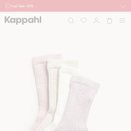
Final Sale -30%
Ważne przy zakupie min. 2 sztuk produktów włączonych w ofertę, również z
działu outlet do 10.8 w sklepach Kappahl i Newbie oraz na kappahl.com. Ofert
nie łączymy
Kobieta
Mężczyzna
Dziecko
Niemowlę
Newbie