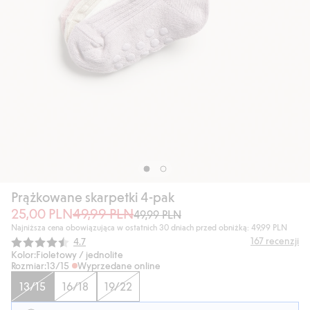
Prążkowane skarpetki 4-pak
25,00 PLN
49,99 PLN
49,99 PLN
Najniższa cena obowiązująca w ostatnich 30 dniach przed obniżką: 49,99 PLN
Średnia ocena:
167
recenzji
4.7
Kolor:
Fioletowy / jednolite
Rozmiar:
13/15
Wyprzedane online
13/15
16/18
19/22