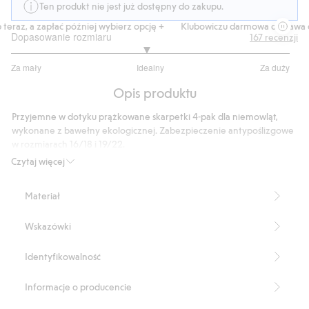
Ten produkt nie jest już dostępny do zakupu.
eraz, a zapłać później wybierz opcję +
Klubowiczu darmowa dostawa od
Dopasowanie rozmiaru
167
recenzji
2.936
Za mały
Idealny
Za duży
na
Na
5
Opis produktu
podstawie
125
Przyjemne w dotyku prążkowane skarpetki 4-pak dla niemowląt,
głosów
wykonane z bawełny ekologicznej. Zabezpieczenie antypoślizgowe
w rozmiarach 16/18 i 19/22.
Produkt zawiera 100% bawełny ekologicznej.
Czytaj więcej
Numer artykułu
:
831719
Materiał
Wskazówki
Identyfikowalność
Informacje o producencie