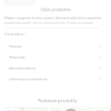
Opis produktu
Spodnie
polarowe
Miękka i wygodna kurtka z polaru, dla niemowląt, która zapewnia
dodatkowe ciepło i chroni przed wiatrem. Kurtka ma zamek
błyskawiczny z osłoną podbródka, które zapobiega przycięciom.
Produkt zawiera 100% poliestru z odzysku.
Czytaj więcej
Numer artykułu
:
916767
Recycled Polyester
Materiał
Wskazówki
Identyfikowalność
Informacje o producencie
Podobne produkty
Popularny
74-140
74-140