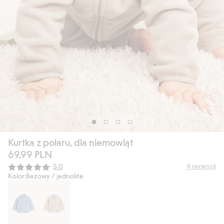
Kurtka z polaru, dla niemowląt
69,99 PLN
Średnia ocena:
4
recenzji
5.0
Kolor:
Beżowy / jednolite