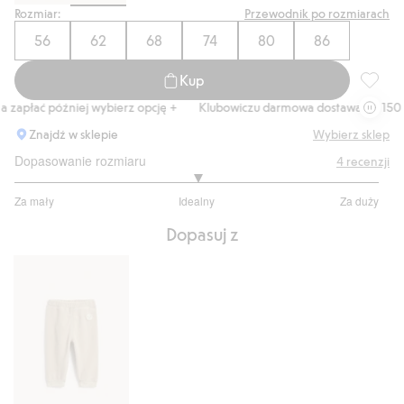
Rozmiar:
Przewodnik po rozmiarach
56
62
68
74
80
86
Kup
Kurtka 
płać później wybierz opcję +
Klubowiczu darmowa dostawa od 150 zł
Znajdź w sklepie
Wybierz sklep
Dopasowanie rozmiaru
4
recenzji
3
Za mały
Idealny
Za duży
na
Na
5
Dopasuj z
podstawie
2
głosów