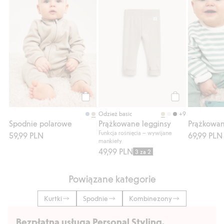
Kup
Kup
+9
Odzież basic
Spodnie polarowe
Prążkowane legginsy
Funkcja rośnięcia – wywijane
59,99 PLN
69,99 PLN
mankiety
49,99 PLN
3 za 2
Powiązane kategorie
Kurtki
Spodnie
Kombinezony
Bezpłatna usługa Personal Styling.