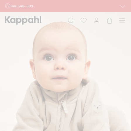
Final Sale -30%
Ważne przy zakupie min. 2 sztuk produktów włączonych w ofertę, również z
działu outlet do 10.8 w sklepach Kappahl i Newbie oraz na kappahl.com. Ofert
nie łączymy
Kobieta
Mężczyzna
Dziecko
Niemowlę
Newbie