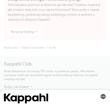
Potrzebujesz pomocy w doborze garderoby? Szukasz inspiracji
jak znaleźć swój styl i czuć się komfortowo? Skorzystaj z naszej
bezpłatnej, godzinnej usługi osobistego stylisty w jednym z
wybranych sklepów Kappahl.
Personal Styling
Niemowlę
Odzież wierzchnia
Kurtki
Kappahl Club.
Nowi Klubowicze otrzymują 15% zniżki na pierwsze zakupy. Warunkiem
uzyskania zniżki jest wyrażenie zgody na komunikację mailową. Szczegóły
znajdują się tutaj.
Dołącz do Klubu!