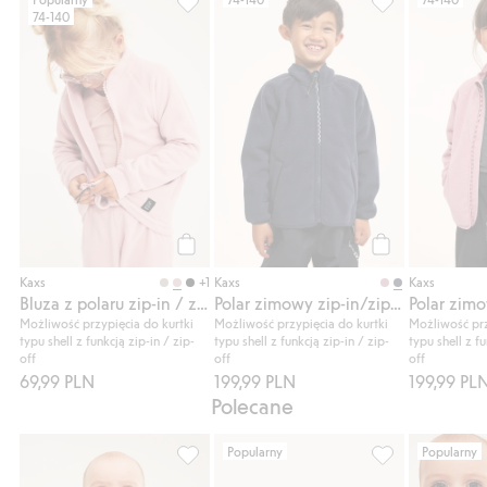
74-140
Bluza z polaru zip-in / zip-off Kaxs, Dodaj
Polar zimowy zip
Kup
Kup
+1
Kaxs
Kaxs
Kaxs
Bluza z polaru zip-in / zip-off Kaxs
Polar zimowy zip-in/zip-off Kaxs
Możliwość przypięcia do kurtki
Możliwość przypięcia do kurtki
Możliwość prz
typu shell z funkcją zip-in / zip-
typu shell z funkcją zip-in / zip-
typu shell z fu
off
off
off
69,99 PLN
199,99 PLN
199,99 PL
Polecane
Popularny
Popularny
Spodnie polarowe, Dodaj do listy ulubion
Prążkowane legg