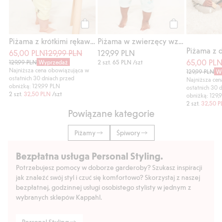
Kup
Kup
Piżama z krótkimi rękawami, 2-pak
Piżama w zwierzęcy wzór, 2-pak
65,00 PLN
129,99 PLN
129,99 PLN
65,00 PL
129,99 PLN
Wyprzedaż
2 szt.
65 PLN
/szt
Najniższa cena obowiązująca w
129,99 PLN
W
ostatnich 30 dniach przed
Najniższa ce
obniżką: 129,99 PLN
ostatnich 30 
2 szt.
32,50 PLN
/szt
obniżką: 129,
2 szt.
32,50 
Powiązane kategorie
Piżamy
Śpiwory
Bezpłatna usługa Personal Styling.
Potrzebujesz pomocy w doborze garderoby? Szukasz inspiracji
jak znaleźć swój styl i czuć się komfortowo? Skorzystaj z naszej
bezpłatnej, godzinnej usługi osobistego stylisty w jednym z
wybranych sklepów Kappahl.
Personal Styling