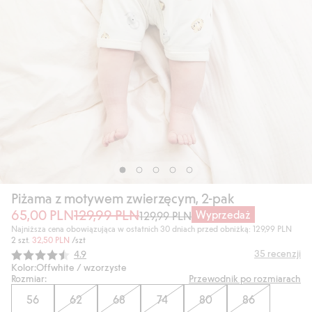
Piżama z motywem zwierzęcym, 2-pak
65,00 PLN
129,99 PLN
Wyprzedaż
129,99 PLN
Najniższa cena obowiązująca w ostatnich 30 dniach przed obniżką: 129,99 PLN
2 szt.
32,50 PLN
/szt
Średnia ocena:
35
recenzji
4.9
Kolor:
Offwhite / wzorzyste
Rozmiar:
Przewodnik po rozmiarach
56
62
68
74
80
86