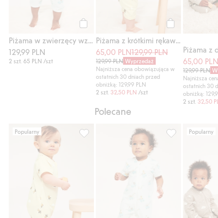
Kup
Kup
Piżama w zwierzęcy wzór, 2-pak
Piżama z krótkimi rękawami, 2-pak
129,99 PLN
65,00 PLN
129,99 PLN
65,00 PL
2 szt.
65 PLN
/szt
129,99 PLN
Wyprzedaż
Najniższa cena obowiązująca w
129,99 PLN
W
ostatnich 30 dniach przed
Najniższa ce
obniżką: 129,99 PLN
ostatnich 30 
2 szt.
32,50 PLN
/szt
obniżką: 129,
2 szt.
32,50 
Polecane
Popularny
Popularny
Piżama z krótkimi rękawami, 2-pak, Dodaj d
Piżama w zwierz