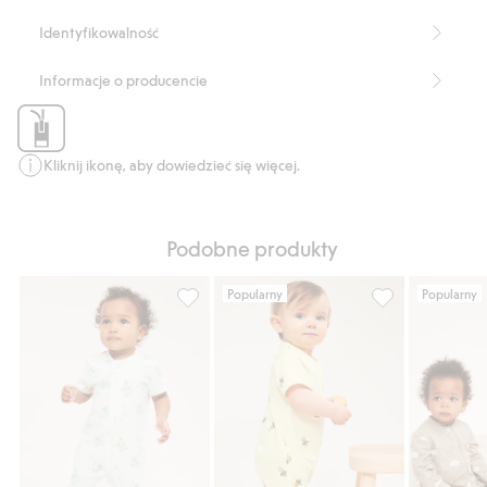
konwersji.
Numer artykułu
:
853663
Identyfikowalność
Organic cotton In-conversion- GOTS
Informacje o producencie
Kliknij ikonę, aby dowiedzieć się więcej.
Podobne produkty
Popularny
Popularny
Piżama w zwierzęcy wzór, 2-pak, Dodaj do 
Piżama z krótki