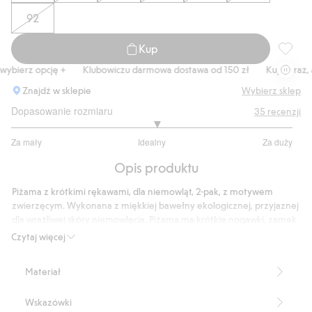
92
Kup
Piżama 
bierz opcję +
Klubowiczu darmowa dostawa od 150 zł
Kup teraz, a z
Znajdź w sklepie
Wybierz sklep
Dopasowanie rozmiaru
35
recenzji
3.064516129032258
Za mały
Idealny
Za duży
na
Na
5
Opis produktu
podstawie
31
Piżama z krótkimi rękawami, dla niemowląt, 2-pak, z motywem
głosów
zwierzęcym. Wykonana z miękkiej bawełny ekologicznej, przyjaznej
dla wrażliwej skóry niemowlęcia. Piżama ma krótkie nogawki, zamek
błyskawiczny z przodu, który biegnie od szyi do stóp, a także dekolt
Czytaj więcej
z osłoną podbródka, która chroni dziecko przed otarciami.
2-pak
Materiał
Zabezpieczenie podbródka
We wzór w zwierzęta
Wskazówki
Produkt zawiera 95% bawełny pochodzącej z uprawy w okresie