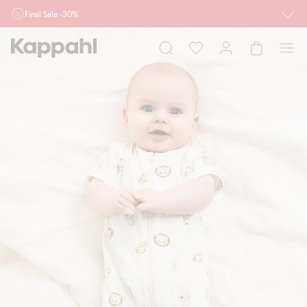
Final Sale -30%
Ważne przy zakupie min. 2 sztuk produktów włączonych w ofertę, również z
działu outlet do 10.8 w sklepach Kappahl i Newbie oraz na kappahl.com. Ofert
nie łączymy
Kobieta
Mężczyzna
Dziecko
Niemowlę
Newbie