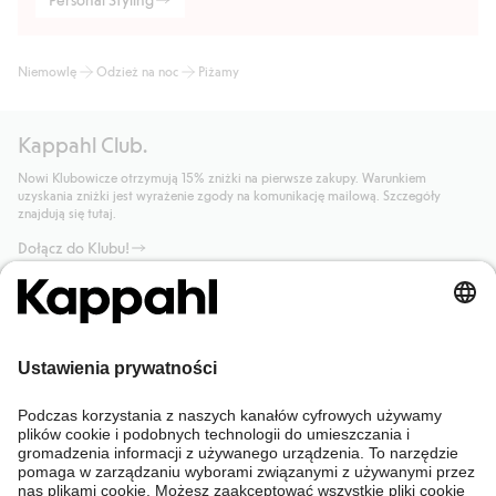
Niemowlę
Odzież na noc
Piżamy
Kappahl Club.
Nowi Klubowicze otrzymują 15% zniżki na pierwsze zakupy. Warunkiem
uzyskania zniżki jest wyrażenie zgody na komunikację mailową. Szczegóły
znajdują się tutaj.
Dołącz do Klubu!
Potrzebujesz pomocy?