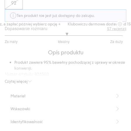
92
Ten produkt nie jest już dostępny do zakupu.
 a zapłać później wybierz opcję +
Klubowiczu darmowa dostawa od 150 
Dopasowanie rozmiaru
57
recenzji
3.097560975609756
Za mały
Idealny
Za duży
na
Na
5
Opis produktu
podstawie
41
Produkt zawiera 95% bawełny pochodzącej z uprawy w okresie
głosów
konwersji.
Numer artykułu
:
826503
Organic cotton In-conversion- GOTS
Czytaj więcej
Materiał
Wskazówki
Identyfikowalność