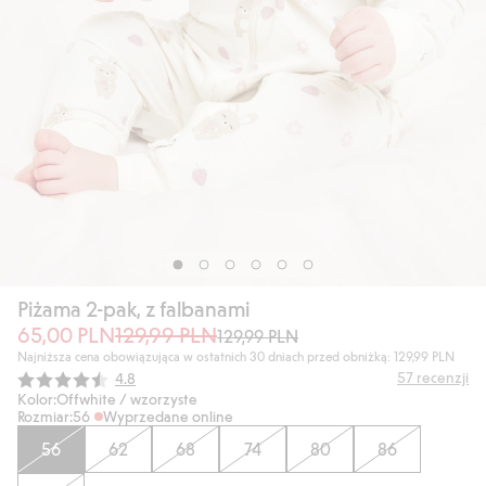
Piżama 2-pak, z falbanami
65,00 PLN
129,99 PLN
129,99 PLN
Najniższa cena obowiązująca w ostatnich 30 dniach przed obniżką: 129,99 PLN
Średnia ocena:
57
recenzji
4.8
Kolor:
Offwhite / wzorzyste
Rozmiar:
56
Wyprzedane online
56
62
68
74
80
86