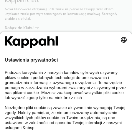
Kappahl Club.
Nowi Klubowicze otrzymują 15% zniżki na pierwsze zakupy. Warunkiem
uzyskania zniżki jest wyrażenie zgody na komunikację mailową. Szczegóły
znajdują się tutaj.
Dołącz do Klubu!
Potrzebujesz pomocy?
Sklep internetowy
Kappahl Club
Częste pytania
Mój profil
O nas
Twoje zamówienie
Kappahl Club
O Kappahl Group
Warunki i zasady