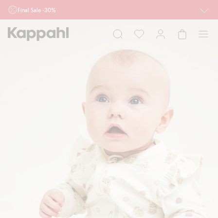
Final Sale -30%
Ważne przy zakupie min. 2 sztuk produktów włączonych w ofertę, również z
działu outlet do 10.8 w sklepach Kappahl i Newbie oraz na kappahl.com. Ofert
nie łączymy
Kobieta
Mężczyzna
Dziecko
Niemowlę
Newbie