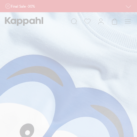
Final Sale -30%
Ważne przy zakupie min. 2 sztuk produktów włączonych w ofertę, również z
działu outlet do 10.8 w sklepach Kappahl i Newbie oraz na kappahl.com. Ofert
nie łączymy
Kobieta
Mężczyzna
Dziecko
Niemowlę
Newbie