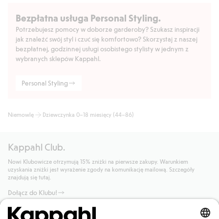
Bezpłatna usługa Personal Styling.
Potrzebujesz pomocy w doborze garderoby? Szukasz inspiracji
jak znaleźć swój styl i czuć się komfortowo? Skorzystaj z naszej
bezpłatnej, godzinnej usługi osobistego stylisty w jednym z
wybranych sklepów Kappahl.
Personal Styling
Niemowlę
Dziewczynka 0–18 miesięcy (44–86)
Kappahl Club.
Nowi Klubowicze otrzymują 15% zniżki na pierwsze zakupy. Warunkiem
uzyskania zniżki jest wyrażenie zgody na komunikację mailową. Szczegóły
znajdują się tutaj.
Dołącz do Klubu!