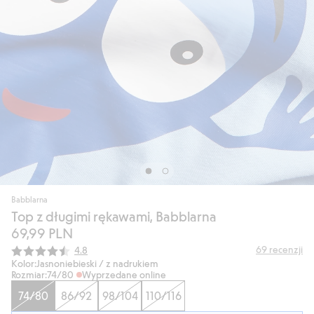
Babblarna
Top z długimi rękawami, Babblarna
69,99 PLN
Średnia ocena:
69
recenzji
4.8
Kolor:
Jasnoniebieski / z nadrukiem
Rozmiar:
74/80
Wyprzedane online
74/80
86/92
98/104
110/116