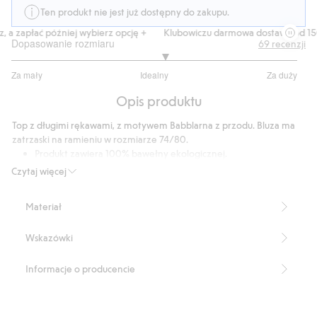
Ten produkt nie jest już dostępny do zakupu.
a zapłać później wybierz opcję +
Klubowiczu darmowa dostawa od 150 z
Dopasowanie rozmiaru
69
recenzji
3.148148148148148
Za mały
Idealny
Za duży
na
Na
5
Opis produktu
podstawie
54
Top z długimi rękawami, z motywem Babblarna z przodu. Bluza ma
głosów
zatrzaski na ramieniu w rozmiarze 74/80.
Produkt zawiera 100% bawełny ekologicznej.
Produkt zawiera 100% bawełny ekologicznej.
Czytaj więcej
Numer artykułu
:
377986
Materiał
Wskazówki
Informacje o producencie