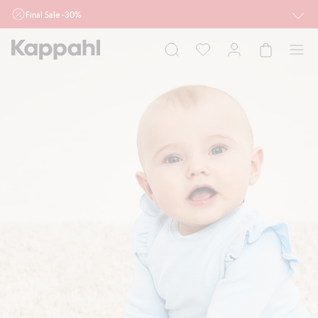
Final Sale -30%
Ważne przy zakupie min. 2 sztuk produktów włączonych w ofertę, również z
działu outlet do 10.8 w sklepach Kappahl i Newbie oraz na kappahl.com. Ofert
nie łączymy
Kobieta
Mężczyzna
Dziecko
Niemowlę
Newbie