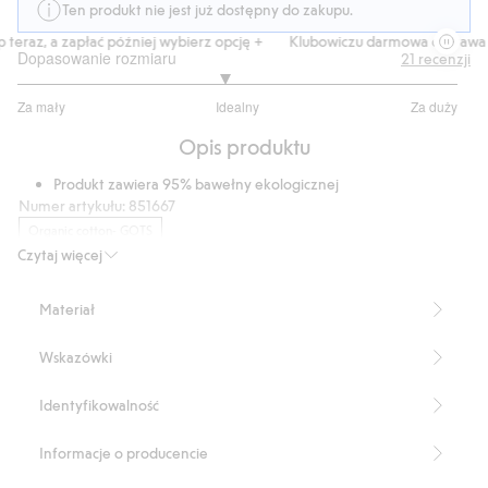
Ten produkt nie jest już dostępny do zakupu.
eraz, a zapłać później wybierz opcję +
Klubowiczu darmowa dostawa od
Dopasowanie rozmiaru
21
recenzji
2.875
Za mały
Idealny
Za duży
na
Na
5
Opis produktu
podstawie
16
Produkt zawiera 95% bawełny ekologicznej
głosów
Numer artykułu
:
851667
Organic cotton- GOTS
Czytaj więcej
Materiał
Wskazówki
Identyfikowalność
Informacje o producencie