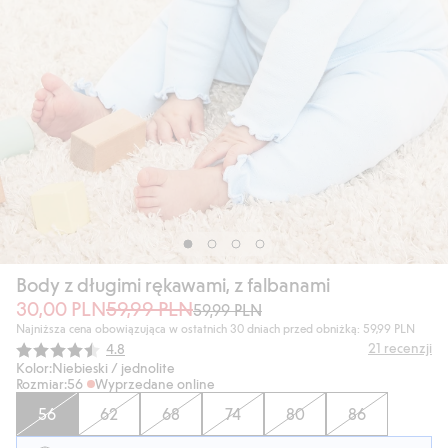
Body z długimi rękawami, z falbanami
30,00 PLN
59,99 PLN
59,99 PLN
Najniższa cena obowiązująca w ostatnich 30 dniach przed obniżką: 59,99 PLN
Średnia ocena:
21
recenzji
4.8
Kolor:
Niebieski / jednolite
Rozmiar:
56
Wyprzedane online
56
62
68
74
80
86