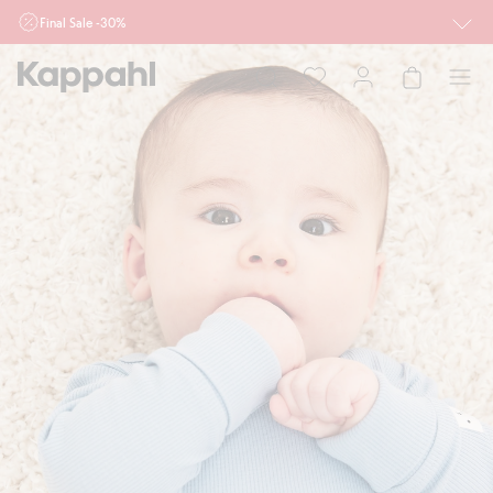
Final Sale -30%
Ważne przy zakupie min. 2 sztuk produktów włączonych w ofertę, również z
działu outlet do 10.8 w sklepach Kappahl i Newbie oraz na kappahl.com. Ofert
nie łączymy
Kobieta
Mężczyzna
Dziecko
Niemowlę
Newbie