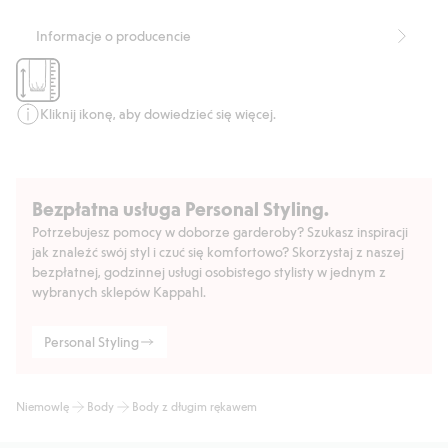
Zapięcie na zakładkę w rozmiarze 50–68 i zwykłe body z
okrągłym dekoltem w rozmiarze 74–86
Informacje o producencie
Extended size solution
Produkt zawiera 95% bawełny ekologicznej.
Numer artykułu
:
450437
Organic cotton In-conversion- GOTS
Kliknij ikonę, aby dowiedzieć się więcej.
Bezpłatna usługa Personal Styling.
Potrzebujesz pomocy w doborze garderoby? Szukasz inspiracji
jak znaleźć swój styl i czuć się komfortowo? Skorzystaj z naszej
bezpłatnej, godzinnej usługi osobistego stylisty w jednym z
wybranych sklepów Kappahl.
Personal Styling
Niemowlę
Body
Body z długim rękawem