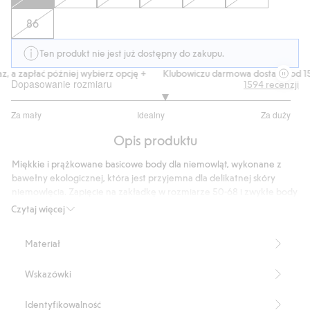
86
Ten produkt nie jest już dostępny do zakupu.
a zapłać później wybierz opcję +
Klubowiczu darmowa dostawa od 150 z
Dopasowanie rozmiaru
1594
recenzji
3.192307692307693
Za mały
Idealny
Za duży
na
Na
5
Opis produktu
podstawie
1092
Miękkie i prążkowane basicowe body dla niemowląt, wykonane z
głosów
bawełny ekologicznej, która jest przyjemna dla delikatnej skóry
niemowlęcia. Zapięcie na zakładkę w rozmiarze 50-68 i zwykłe body
z okrągłym dekoltem w rozmiarze 74-86. Body zostało
Czytaj więcej
zaprojektowane tak, aby rosło wraz z dzieckiem: rękawy mają
wywijane mankiety, które można łatwo wywinąć lub rozwinąć, a dwa
Materiał
rzędy zatrzasków w kroku umożliwiają regulację długości. Dzięki
praktycznej funkcji rośnięcia to samo ubranie można nosić dłużej, nie
Wskazówki
tracąc na wygodzie i dopasowaniu. Wygodne i praktyczne body dla
niemowląt, z długimi rękawami – idealne jako basicowy element
pierwszej garderoby.
Identyfikowalność