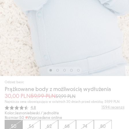
Odzież basic
Prążkowane body z możliwością wydłużenia
30,00 PLN
59,99 PLN
59,99 PLN
Najniższa cena obowiązująca w ostatnich 30 dniach przed obniżką: 59,99 PLN
Średnia ocena:
1594
recenzji
4.8
Kolor:
Jasnoniebieski / jednolite
Rozmiar:
50
Wyprzedane online
50
56
62
68
74
80