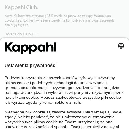
Kappahl Club.
Nowi Klubowicze otrzymują 15% zniżki na pierwsze zakupy. Warunkiem
uzyskania zniżki jest wyrażenie zgody na komunikację mailową. Szczegóły
znajdują się tutaj.
Dołącz do Klubu!
Potrzebujesz pomocy?
Sklep internetowy
Kappahl Club
Częste pytania
Mój profil
O nas
Twoje zamówienie