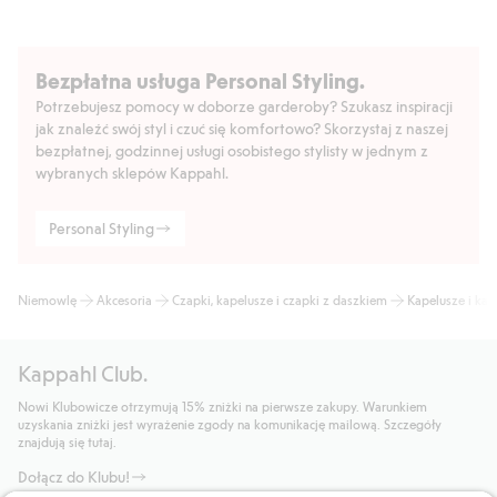
Bezpłatna usługa Personal Styling.
Potrzebujesz pomocy w doborze garderoby? Szukasz inspiracji
jak znaleźć swój styl i czuć się komfortowo? Skorzystaj z naszej
bezpłatnej, godzinnej usługi osobistego stylisty w jednym z
wybranych sklepów Kappahl.
Personal Styling
Niemowlę
Akcesoria
Czapki, kapelusze i czapki z daszkiem
Kapelusze i kap
Kappahl Club.
Nowi Klubowicze otrzymują 15% zniżki na pierwsze zakupy. Warunkiem
uzyskania zniżki jest wyrażenie zgody na komunikację mailową. Szczegóły
znajdują się tutaj.
Dołącz do Klubu!