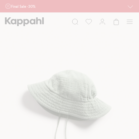
Final Sale -30%
Ważne przy zakupie min. 2 sztuk produktów włączonych w ofertę, również z
działu outlet do 10.8 w sklepach Kappahl i Newbie oraz na kappahl.com. Ofert
nie łączymy
Kobieta
Mężczyzna
Dziecko
Niemowlę
Newbie