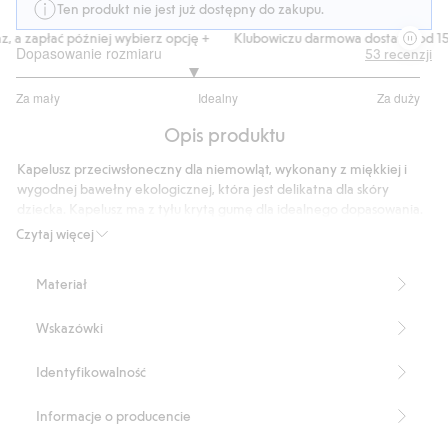
Ten produkt nie jest już dostępny do zakupu.
, a zapłać później wybierz opcję +
Klubowiczu darmowa dostawa od 150
Dopasowanie rozmiaru
53
recenzji
2.739130434782609
Za mały
Idealny
Za duży
na
Na
5
Opis produktu
podstawie
46
Kapelusz przeciwsłoneczny dla niemowląt, wykonany z miękkiej i
głosów
wygodnej bawełny ekologicznej, która jest delikatna dla skóry
dziecka. Kapelusz ma z tyłu krytą gumę dla idealnego dopasowania.
Sznurki do zawiązywania po bokach we wszystkich rozmiarach.
Czytaj więcej
Ochronny kapelusz przeciwsłoneczny dla dzieci, idealny na długie
dni spędzane na silnym słońcu
Materiał
Tasiemka do zawiązywania.
Elastyczna gumka z tyłu.
Wskazówki
Produkt zawiera 100% bawełny ekologicznej.
Numer artykułu
:
902015
Identyfikowalność
Organic cotton- GOTS
Informacje o producencie