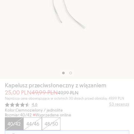
Kapelusz przeciwsłoneczny z wiązaniem
25,00 PLN
49,99 PLN
49,99 PLN
Najniższa cena obowiązująca w ostatnich 30 dniach przed obniżką: 49,99 PLN
Średnia ocena:
53
recenzji
4.6
Kolor:
Ciemnozielony / jednolite
Rozmiar:
40/42
Wyprzedane online
40/42
44/46
48/50