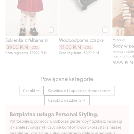
Kup
Kup
Sukienka z falbanami
Wodoodporna czapka
Minories
39,00 PLN
21,00 PLN
-30%
-30%
Funkcja rośni
Cena regularna: 129,99 PLN
Cena regularna: 69,99 PLN
rzędy zatrza
69,99 PLN
Powiązane kategorie
Czapki
Kapelusze i kapelusze słoneczne
Czapki z daszkiem
Bezpłatna usługa Personal Styling.
Potrzebujesz pomocy w doborze garderoby? Szukasz inspiracji
jak znaleźć swój styl i czuć się komfortowo? Skorzystaj z naszej
bezpłatnej, godzinnej usługi osobistego stylisty w jednym z