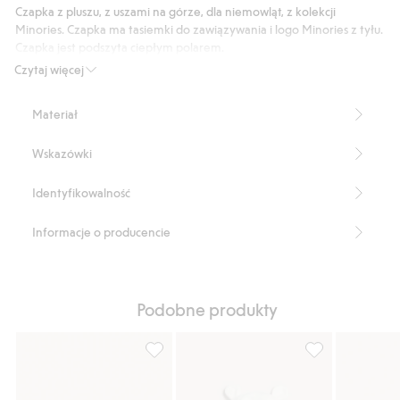
10
Czapka z pluszu, z uszami na górze, dla niemowląt, z kolekcji
głosów
Minories. Czapka ma tasiemki do zawiązywania i logo Minories z tyłu.
Czapka jest podszyta ciepłym polarem.
Produkt zawiera 100% poliestru z odzysku.
Czytaj więcej
Numer artykułu
:
499871
Recycled Polyester
Materiał
Wskazówki
Identyfikowalność
Informacje o producencie
Podobne produkty
Wodoodporna czapka, Dodaj do listy ulub
Czapka z uszami