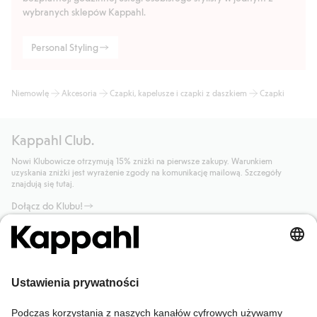
wybranych sklepów Kappahl.
Personal Styling
Niemowlę
Akcesoria
Czapki, kapelusze i czapki z daszkiem
Czapki
Kappahl Club.
Nowi Klubowicze otrzymują 15% zniżki na pierwsze zakupy. Warunkiem
uzyskania zniżki jest wyrażenie zgody na komunikację mailową. Szczegóły
znajdują się tutaj.
Dołącz do Klubu!