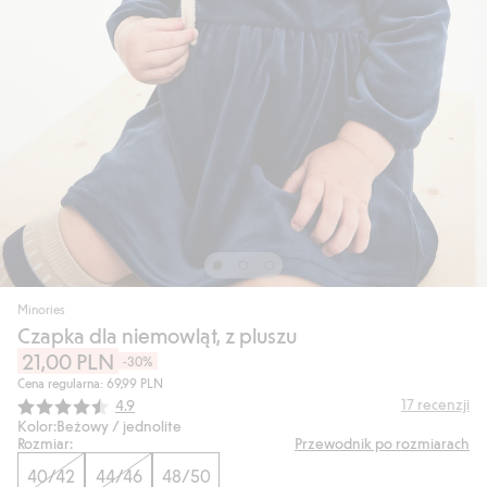
Minories
Czapka dla niemowląt, z pluszu
21,00 PLN
-30%
Cena regularna: 69,99 PLN
Średnia ocena:
17
recenzji
4.9
Kolor:
Beżowy / jednolite
Rozmiar:
Przewodnik po rozmiarach
40/42
44/46
48/50