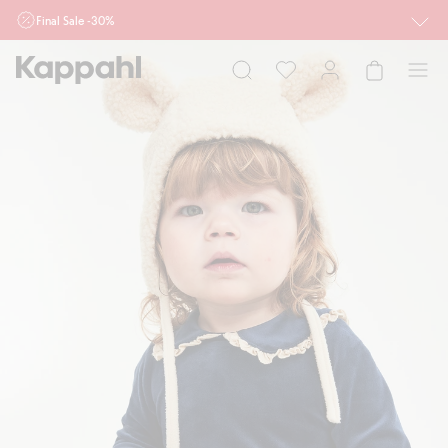
Final Sale -30%
Ważne przy zakupie min. 2 sztuk produktów włączonych w ofertę, również z
działu outlet do 10.8 w sklepach Kappahl i Newbie oraz na kappahl.com. Ofert
nie łączymy
Kobieta
Mężczyzna
Dziecko
Niemowlę
Newbie