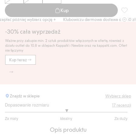
Kup
Czapka 
łać później wybierz opcję +
Klubowiczu darmowa dostawa od 150 zł
-30% cała wyprzedaż
Ważne przy zakupie min. 2 sztuk produktów włączonych w ofertę, również z
działu outlet do 10.8 w sklepach Kappahl i Newbie oraz na kappahl.com. Ofert
nie łączymy
Kup teraz
Znajdź w sklepie
Wybierz sklep
Dopasowanie rozmiaru
17
recenzji
3
Za mały
Idealny
Za duży
na
Na
5
Opis produktu
podstawie