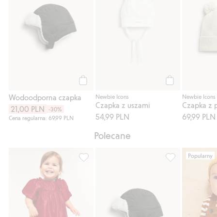
Kup
Kup
Wodoodporna czapka
Newbie Icons
Newbie Icons
Czapka z uszami
Czapka z
21,00 PLN
-30%
54,99 PLN
69,99 PLN
Cena regularna: 69,99 PLN
Polecane
Popularny
Sukienka z falbanami, Dodaj do listy ulubi
Wodoodporna cz