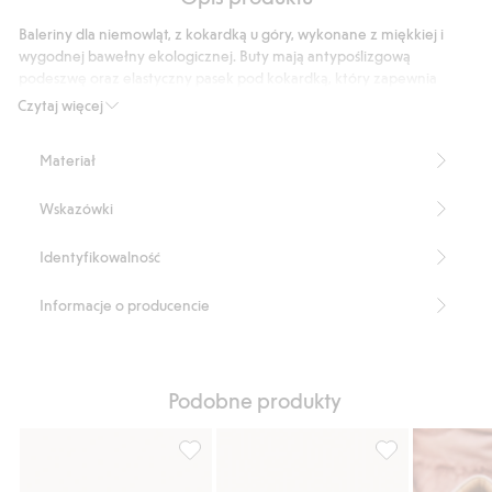
podstawie
9
Baleriny dla niemowląt, z kokardką u góry, wykonane z miękkiej i
głosów
wygodnej bawełny ekologicznej. Buty mają antypoślizgową
podeszwę oraz elastyczny pasek pod kokardką, który zapewnia
optymalne dopasowanie.
Czytaj więcej
Produkt zawiera 100% bawełny ekologicznej
Numer artykułu
:
824276
Materiał
Organic Cotton
Wskazówki
Identyfikowalność
Informacje o producencie
Podobne produkty
Buty w kwiaty, z kokardką, Dodaj do listy 
Puszyste kapcie 