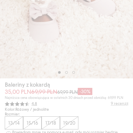
Baleriny z kokardą
35,00 PLN
69,99 PLN
-30%
69,99 PLN
Najniższa cena obowiązująca w ostatnich 30 dniach przed obniżką: 69,99 PLN
Średnia ocena:
9
recenzji
4.8
Kolor:
Różowy / jednolite
Rozmiar:
13/14
15/16
17/18
19/20
Powiadom mnie za pomocą e-mail, gdy mój rozmiar będzie