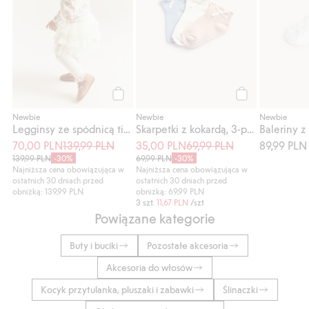
Kup
Kup
Newbie
Newbie
Newbie
Legginsy ze spódnicą tiulową
Skarpetki z kokardą, 3-pak
Baleriny z
70,00 PLN
139,99 PLN
35,00 PLN
69,99 PLN
89,99 PLN
139,99 PLN
-30%
69,99 PLN
-30%
Najniższa cena obowiązująca w
Najniższa cena obowiązująca w
ostatnich 30 dniach przed
ostatnich 30 dniach przed
obniżką: 139,99 PLN
obniżką: 69,99 PLN
3 szt.
11,67 PLN
/szt
Powiązane kategorie
Buty i buciki
Pozostałe akcesoria
Akcesoria do włosów
Kocyk przytulanka, pluszaki i zabawki
Ślinaczki