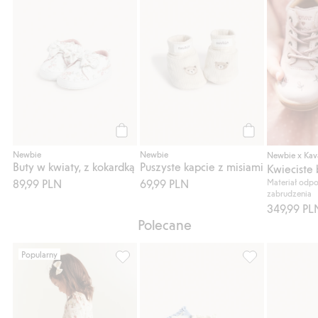
Kup
Kup
Newbie
Newbie
Newbie x Kav
Buty w kwiaty, z kokardką
Puszyste kapcie z misiami
89,99 PLN
69,99 PLN
Materiał odpo
zabrudzenia
349,99 PL
Polecane
Popularny
Legginsy ze spódnicą tiulową, Dodaj do li
Skarpetki z koka