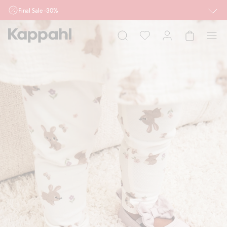
Final Sale -30%
Ważne przy zakupie min. 2 sztuk produktów włączonych w ofertę, również z
działu outlet do 10.8 w sklepach Kappahl i Newbie oraz na kappahl.com. Ofert
nie łączymy
Kobieta
Mężczyzna
Dziecko
Niemowlę
Newbie