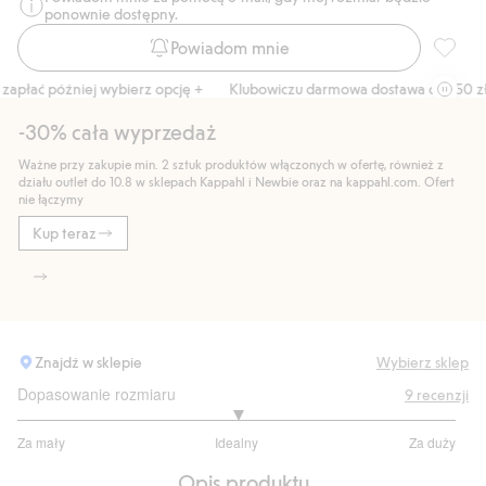
ponownie dostępny.
Powiadom mnie
Balerin
łać później wybierz opcję +
Klubowiczu darmowa dostawa od 150 zł
-30% cała wyprzedaż
Ważne przy zakupie min. 2 sztuk produktów włączonych w ofertę, również z
działu outlet do 10.8 w sklepach Kappahl i Newbie oraz na kappahl.com. Ofert
nie łączymy
Kup teraz
Znajdź w sklepie
Wybierz sklep
Dopasowanie rozmiaru
9
recenzji
3
Za mały
Idealny
Za duży
na
Na
5
Opis produktu