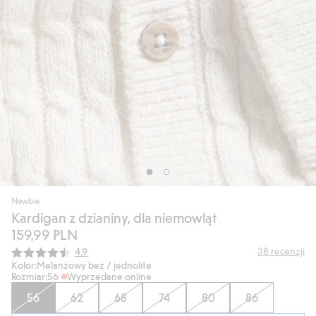
Newbie
Kardigan z dzianiny, dla niemowląt
159,99 PLN
Średnia ocena:
38
recenzji
4.9
Kolor:
Melanżowy beż / jednolite
Rozmiar:
56
Wyprzedane online
56
62
68
74
80
86