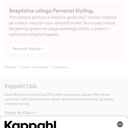
Bezpłatna usługa Personal Styling.
Potrzebujesz pomocy w doborze garderoby? Szukasz inspiracji
jak znaleźć swój styl i czuć się komfortowo? Skorzystaj z naszej
bezpłatnej, godzinnej usługi osobistego stylisty w jednym z
wybranych sklepów Kappahl.
Personal Styling
Newbie
Swetry i kardigany
Kardigany
Kappahl Club.
Nowi Klubowicze otrzymują 15% zniżki na pierwsze zakupy. Warunkiem
uzyskania zniżki jest wyrażenie zgody na komunikację mailową. Szczegóły
znajdują się tutaj.
Dołącz do Klubu!