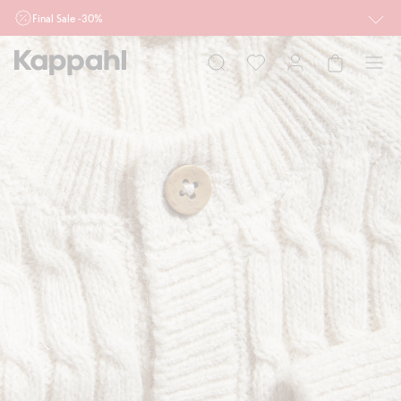
Final Sale -30%
Ważne przy zakupie min. 2 sztuk produktów włączonych w ofertę, również z
działu outlet do 10.8 w sklepach Kappahl i Newbie oraz na kappahl.com. Ofert
nie łączymy
Kobieta
Mężczyzna
Dziecko
Niemowlę
Newbie