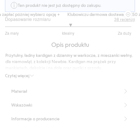
Ten produkt nie jest już dostępny do zakupu.
apłać później wybierz opcję +
Klubowiczu darmowa dostawa od 150 zł
Dopasowanie rozmiaru
38
recenzji
3.060606060606061
Za mały
Idealny
Za duży
na
Na
5
Opis produktu
podstawie
33
Przytulny, ładny kardigan z dzianiny w warkocze, z mieszanki wełny,
głosów
dla niemowląt, z kolekcji Newbie. Kardigan ma prążek przy
mankietach, dekolcie i na dole oraz guziki z przodu.
Produkt zawiera 70% bawełny ekologicznej
Czytaj więcej
Produkt zawiera 30% wełny
Produkt zawiera 70% bawełny ekologicznej
Materiał
Numer artykułu
:
362814
Made with organic cotton - GOTS
Wskazówki
Informacje o producencie