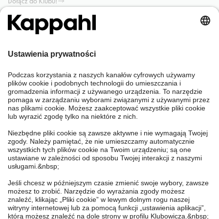
Dołącz do Klubu!
Potrzebujesz pomocy?
Sklep internetowy
Kappahl Club
Częste pytania
Mój profil
O nas
Twoje zamówienie
Kappahl Club
O Kappahl Group
Warunki i zasady
Skontaktuj się z nami
Warunki członkostwa
Zrównoważony rozwój
Ogólne warunki zakupu
Więcej od nas
Znajdź sklep
Praca u nas
Polityka Prywatności