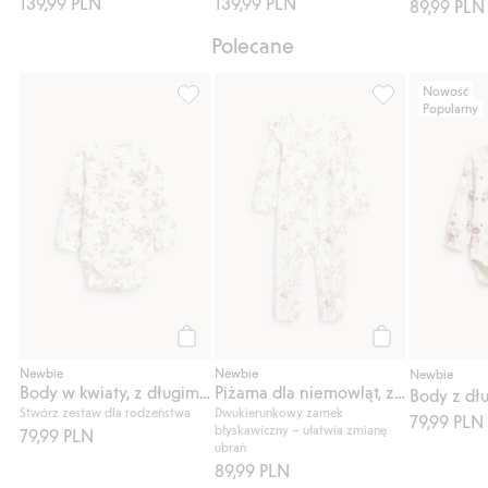
139,99 PLN
139,99 PLN
89,99 PLN
Polecane
Nowość
Popularny
Body w kwiaty, z długimi rękawami, Dodaj 
Piżama dla niem
Kup
Kup
Newbie
Newbie
Newbie
Body w kwiaty, z długimi rękawami
Piżama dla niemowląt, z motywem zwierząt
Stwórz zestaw dla rodzeństwa
Dwukierunkowy zamek
79,99 PLN
błyskawiczny – ułatwia zmianę
79,99 PLN
ubrań
89,99 PLN