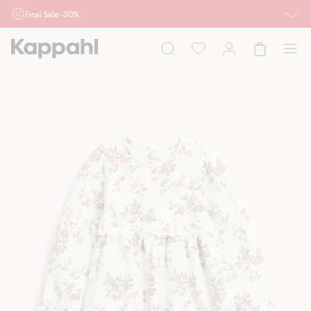
Final Sale -30%
Ważne przy zakupie min. 2 sztuk produktów włączonych w ofertę, również z
działu outlet do 10.8 w sklepach Kappahl i Newbie oraz na kappahl.com. Ofert
nie łączymy
Kobieta
Mężczyzna
Dziecko
Niemowlę
Newbie