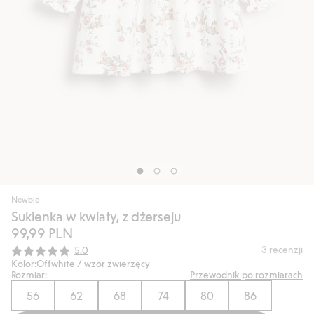
Newbie
Sukienka w kwiaty, z dżerseju
99,99 PLN
Średnia ocena:
3
recenzji
5.0
Kolor:
Offwhite / wzór zwierzęcy
Rozmiar:
Przewodnik po rozmiarach
56
62
68
74
80
86