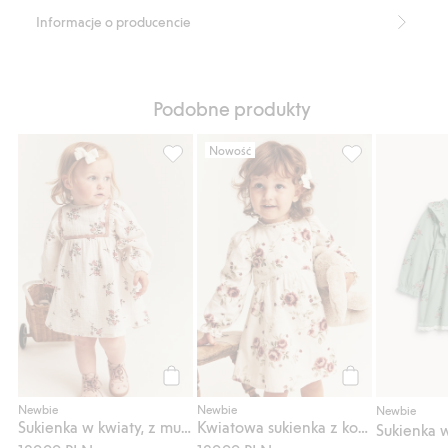
Długie rękawy.
Informacje o producencie
Falbany.
Z tyłu zatrzaski.
Dostępne różne rozmiary dla rodzeństwa.
Produkt zawiera 95% bawełny ekologicznej.
Podobne produkty
Numer artykułu
:
916148
Organic cotton- GOTS
Nowość
Sukienka w kwiaty, z muślinu, Dodaj do lis
Kwiatowa sukien
Kup
Kup
Newbie
Newbie
Newbie
Sukienka w kwiaty, z muślinu
Kwiatowa sukienka z koronkowym kołnierzykiem