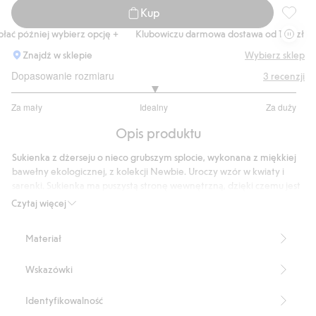
Kup
Sukienk
ać później wybierz opcję +
Klubowiczu darmowa dostawa od 150 zł
K
Znajdź w sklepie
Wybierz sklep
Dopasowanie rozmiaru
3
recenzji
3
Za mały
Idealny
Za duży
na
Na
5
Opis produktu
podstawie
3
Sukienka z dżerseju o nieco grubszym splocie, wykonana z miękkiej
głosów
bawełny ekologicznej, z kolekcji Newbie. Uroczy wzór w kwiaty i
sarenki. Sukienka ma puszystą stronę wewnętrzną, dzięki czemu jest
wyjątkowo miękka i przyjemna w dotyku. Okrągły dekolt z
Czytaj więcej
wykończeniem pikotkowym oraz długie rękawy z gumką i uroczą
falbanką na końcach. W pasie znajduje się marszczenie, a całość
Materiał
zdobi niewielka falbanka oraz lekko rozkloszowana spódnica.
Praktyczne zatrzaski na plecach ułatwiają zakładanie i zdejmowanie.
Wskazówki
Można połączyć ze strojem rodzeństwa.
Szczotkowana strona wewnętrzna.
Wzór w kwiaty i sarny.
Identyfikowalność
Pikotki na krawędzi.