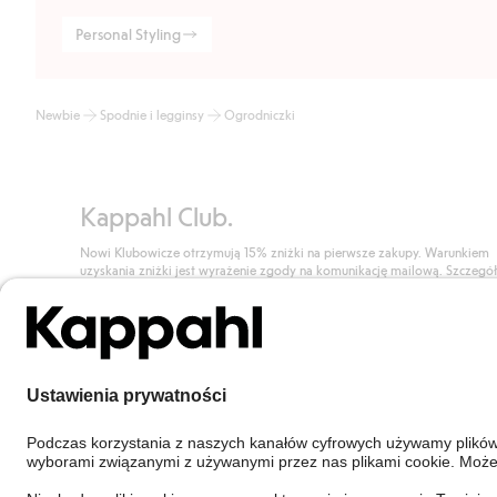
Personal Styling
Newbie
Spodnie i legginsy
Ogrodniczki
Kappahl Club.
Nowi Klubowicze otrzymują 15% zniżki na pierwsze zakupy. Warunkiem
uzyskania zniżki jest wyrażenie zgody na komunikację mailową. Szczegó
znajdują się tutaj.
Dołącz do Klubu!