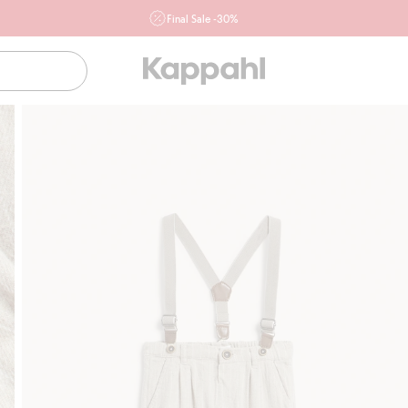
Final Sale -30%
Ważne przy zakupie min. 2 sztuk produktów włączonych w
ofertę, również z działu outlet do 10.8 w sklepach Kappahl i
Newbie oraz na kappahl.com. Ofert nie łączymy
Kobieta
Mężczyzna
Dziecko
Niemowlę
Newbie
Klubowiczu darmowa dostawa od 150 zł
Kup 