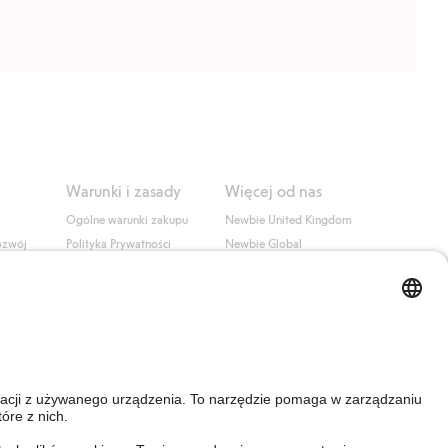
Warunki i zasady
Więcej od nas
Ogólne warunki zakupu
Newbie United Kingdom
ozwój
Polityka Prywatności
Newbie Global
Polityka plików cookie
Affiliate
i
Warunki #YesKappahl
#YesNewbie
wa