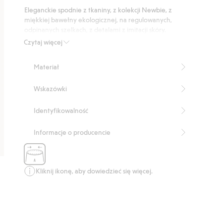
podstawie
Eleganckie spodnie z tkaniny, z kolekcji Newbie, z
18
miękkiej bawełny ekologicznej, na regulowanych,
głosów
odpinanych szelkach, z detalami z imitacji skóry.
Praktyczne kieszenie boczne z ozdobnym guzikiem i
Czytaj więcej
ozdobne kieszenie z tyłu. Zapięcie z przodu i regulowany
ściągacz w pasie dla wygodnego dopasowania. Dostępne
Materiał
także warianty dla rodzeństwa – ponadczasowy styl dla
najmłodszych.
Wskazówki
Produkt zawiera 100% bawełny ekologicznej.
Numer artykułu
:
489385
Identyfikowalność
Organic cotton- GOTS
Informacje o producencie
Kliknij ikonę, aby dowiedzieć się więcej.