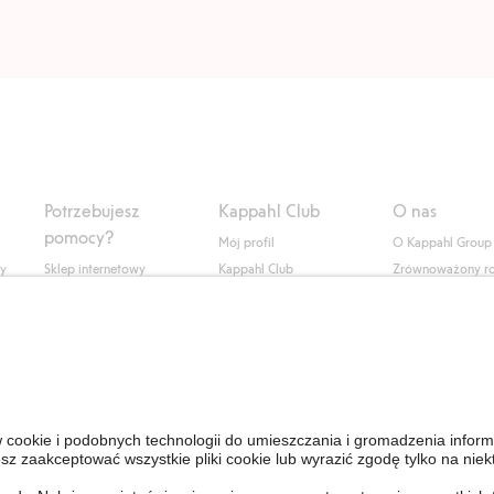
Potrzebujesz
Kappahl Club
O nas
pomocy?
Mój profil
O Kappahl Group
ły
Sklep internetowy
Kappahl Club
Zrównoważony r
Częste pytania
Warunki członkostwa
Praca u nas
Twoje zamówienie
Prasa i aktualnośc
Skontaktuj się z nami
Dostępność cyfro
Znajdź sklep
Sprawdź saldo karty
upominkowej
Personal Styling
Odstąp od umowy