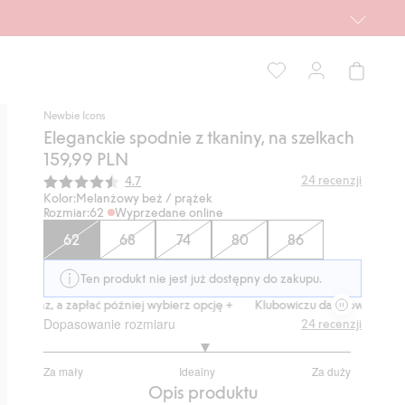
Newbie Icons
Eleganckie spodnie z tkaniny, na szelkach
159,99 PLN
Średnia ocena:
24
recenzji
4.7
Kolor:
Melanżowy beż / prążek
Rozmiar:
62
Wyprzedane online
62
68
74
80
86
Ten produkt nie jest już dostępny do zakupu.
teraz, a zapłać później wybierz opcję +
Klubowiczu darmowa dostawa o
Dopasowanie rozmiaru
24
recenzji
3.111111111111111
Za mały
Idealny
Za duży
na
Na
Opis produktu
5