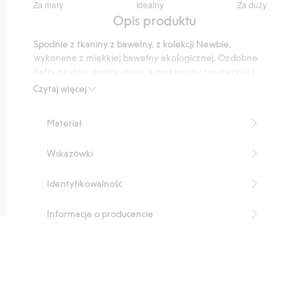
Za mały
Idealny
Za duży
na
Na
Opis produktu
5
podstawie
Spodnie z tkaniny z bawełny, z kolekcji Newbie,
4
wykonane z miękkiej bawełny ekologicznej. Ozdobne
głosów
hafty na dole dodają uroku, a praktyczny sznureczek i
ściągacz w pasie zapewniają wygodne dopasowanie.
Czytaj więcej
Kieszenie boczne i kieszeń z tyłu zapewniają
funkcjonalność i styl. W sprzedaży różne rozmiary dla
Materiał
rodzeństwa i mamy.
Produkt zawiera 100% bawełny ekologicznej.
Wskazówki
Numer artykułu
:
440255
Organic Cotton
Identyfikowalność
Informacje o producencie