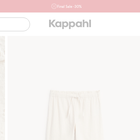
Final Sale -30%
Ważne przy zakupie min. 2 sztuk produktów włączonych w
ofertę, również z działu outlet do 10.8 w sklepach Kappahl i
Newbie oraz na kappahl.com. Ofert nie łączymy
Kobieta
Mężczyzna
Dziecko
Niemowlę
Newbie
Klubowiczu darmowa dostawa od 150 zł
Kup teraz, a zapłać p