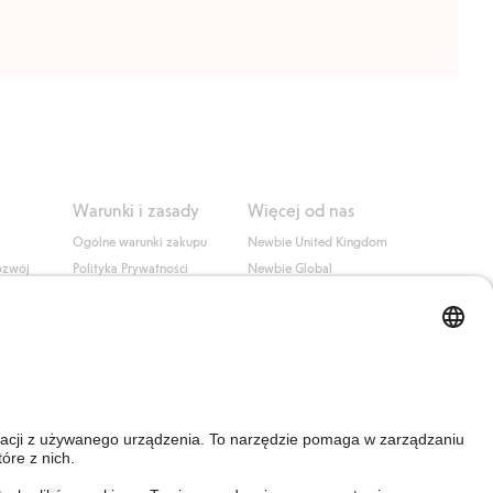
Warunki i zasady
Więcej od nas
Ogólne warunki zakupu
Newbie United Kingdom
ozwój
Polityka Prywatności
Newbie Global
Polityka plików cookie
Affiliate
i
Warunki #YesKappahl
#YesNewbie
wa