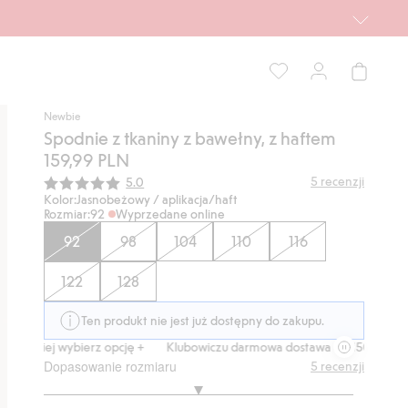
Newbie
Spodnie z tkaniny z bawełny, z haftem
159,99 PLN
Średnia ocena:
5
recenzji
5.0
Kolor:
Jasnobeżowy / aplikacja/haft
Rozmiar:
92
Wyprzedane online
92
98
104
110
116
122
128
Ten produkt nie jest już dostępny do zakupu.
óźniej wybierz opcję +
Klubowiczu darmowa dostawa od 150 zł
Kup t
Dopasowanie rozmiaru
5
recenzji
3