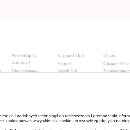
Potrzebujesz
Kappahl Club
O nas
pomocy?
Mój profil
O Kappahl Group
ły
Sklep internetowy
Kappahl Club
Zrównoważony r
Częste pytania
Warunki członkostwa
Praca u nas
Twoje zamówienie
Prasa i aktualnośc
Skontaktuj się z nami
Dostępność cyfro
Znajdź sklep
Sprawdź saldo karty
upominkowej
Personal Styling
Odstąp od umowy