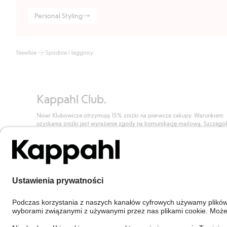
Personal Styling
Newbie
Spodnie i legginsy
Kappahl Club.
Nowi Klubowicze otrzymują 15% zniżki na pierwsze zakupy. Warunkiem
uzyskania zniżki jest wyrażenie zgody na komunikację mailową. Szczegó
znajdują się tutaj.
Dołącz do Klubu!