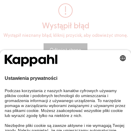
Wystąpił błąd
Wystąpił nieznany błąd, kliknij przycisk, aby odświeżyć stronę.
Odśwież stronę