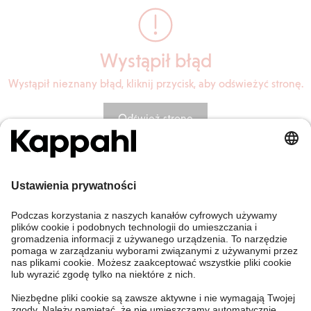
Wystąpił błąd
Wystąpił nieznany błąd, kliknij przycisk, aby odświeżyć stronę.
Odśwież stronę