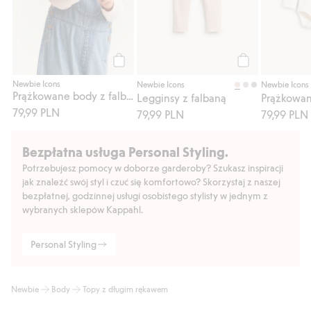
Kup
Kup
Newbie Icons
Newbie Icons
Newbie Icons
Prążkowane body z falbaną
Legginsy z falbaną
79,99 PLN
79,99 PLN
79,99 PLN
Bezpłatna usługa Personal Styling.
Potrzebujesz pomocy w doborze garderoby? Szukasz inspiracji
jak znaleźć swój styl i czuć się komfortowo? Skorzystaj z naszej
bezpłatnej, godzinnej usługi osobistego stylisty w jednym z
wybranych sklepów Kappahl.
Personal Styling
Newbie
Body
Topy z długim rękawem