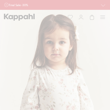
Final Sale -30%
Ważne przy zakupie min. 2 sztuk produktów włączonych w ofertę, również z
działu outlet do 10.8 w sklepach Kappahl i Newbie oraz na kappahl.com. Ofert
nie łączymy
Kobieta
Mężczyzna
Dziecko
Niemowlę
Newbie