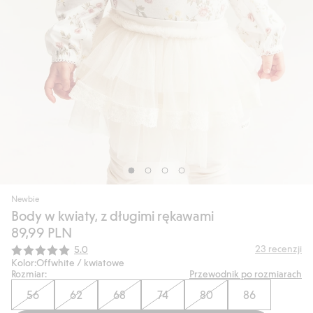
Newbie
Body w kwiaty, z długimi rękawami
89,99 PLN
Średnia ocena:
23
recenzji
5.0
Kolor:
Offwhite / kwiatowe
Rozmiar:
Przewodnik po rozmiarach
56
62
68
74
80
86