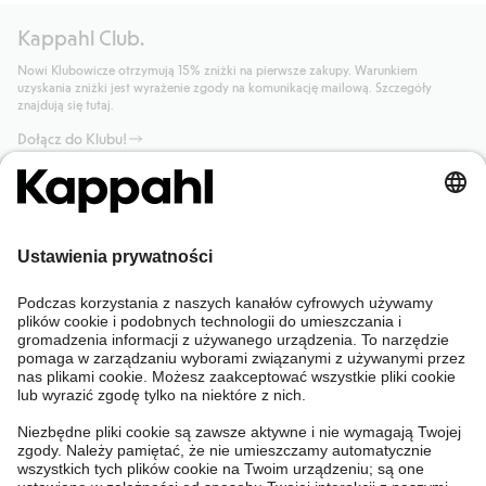
Kappahl Club.
Nowi Klubowicze otrzymują 15% zniżki na pierwsze zakupy. Warunkiem
uzyskania zniżki jest wyrażenie zgody na komunikację mailową. Szczegóły
znajdują się tutaj.
Dołącz do Klubu!
Potrzebujesz pomocy?
Sklep internetowy
Kappahl Club
Częste pytania
Mój profil
O nas