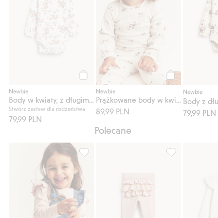
Kup
Kup
Newbie
Newbie
Newbie
Body w kwiaty, z długimi rękawami
Prążkowane body w kwiaty
Stwórz zestaw dla rodzeństwa
89,99 PLN
79,99 PLN
79,99 PLN
Polecane
Prążkowane body z falbaną, Dodaj do list
Legginsy z falb