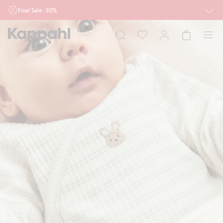
Final Sale -30%
Ważne przy zakupie min. 2 sztuk produktów włączonych w ofertę, również z
działu outlet do 10.8 w sklepach Kappahl i Newbie oraz na kappahl.com. Ofert
nie łączymy
Kobieta
Mężczyzna
Dziecko
Niemowlę
Newbie