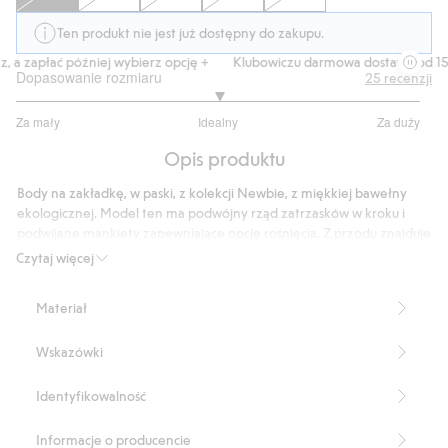
Ten produkt nie jest już dostępny do zakupu.
a zapłać później wybierz opcję +
Klubowiczu darmowa dostawa od 150 z
Dopasowanie rozmiaru
25
recenzji
3
Za mały
Idealny
Za duży
na
Na
5
Opis produktu
podstawie
21
Body na zakładkę, w paski, z kolekcji Newbie, z miękkiej bawełny
głosów
ekologicznej. Model ten ma podwójny rząd zatrzasków w kroku i
podwijane mankiety zapewniające opcję rośnięcia. Z przodu znajduje
się ozdobny haft.
Czytaj więcej
Produkt zawiera 95% bawełny ekologicznej.
Numer artykułu
:
826107
Materiał
Organic cotton- GOTS
Wskazówki
Identyfikowalność
Informacje o producencie