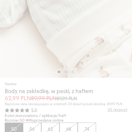
Newbie
Body na zakładkę, w paski, z haftem
62,99 PLN
89,99 PLN
89,99 PLN
Najniższa cena obowiązująca w ostatnich 30 dniach przed obniżką: 89,99 PLN
Średnia ocena:
25
recenzji
5.0
Kolor:
Jasnozielony / aplikacja/haft
Rozmiar:
50
Wyprzedane online
50
56
62
68
74