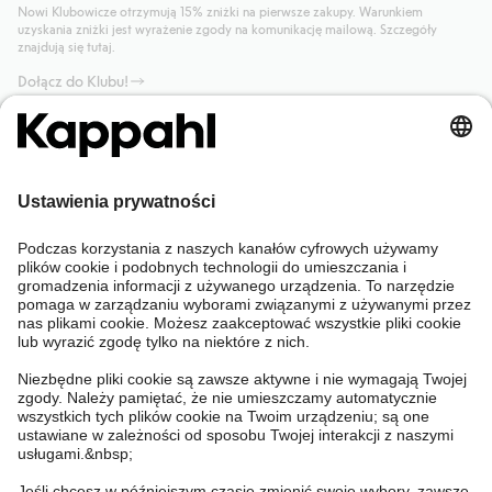
Nowi Klubowicze otrzymują 15% zniżki na pierwsze zakupy. Warunkiem
uzyskania zniżki jest wyrażenie zgody na komunikację mailową. Szczegóły
znajdują się tutaj.
Dołącz do Klubu!
Potrzebujesz pomocy?
Sklep internetowy
Kappahl Club
Częste pytania
Mój profil
O nas
Twoje zamówienie
Kappahl Club
O Kappahl Group
Warunki i zasady
Skontaktuj się z nami