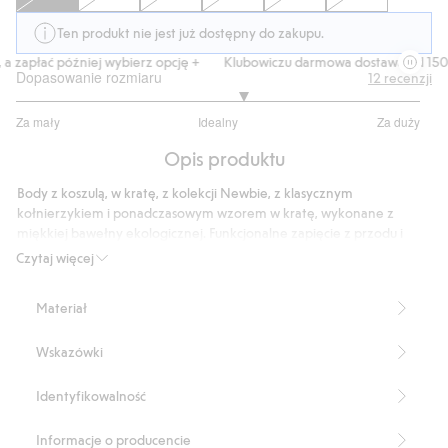
Ten produkt nie jest już dostępny do zakupu.
 zapłać później wybierz opcję +
Klubowiczu darmowa dostawa od 150 zł
Dopasowanie rozmiaru
12
recenzji
3.25
Za mały
Idealny
Za duży
na
Na
5
Opis produktu
podstawie
8
Body z koszulą, w kratę, z kolekcji Newbie, z klasycznym
głosów
kołnierzykiem i ponadczasowym wzorem w kratę, wykonane z
miękkiej bawełny ekologicznej. Funkcjonalne zapięcie z przodu i
guziki w kroku ułatwiają zakładanie i zdejmowanie. Kieszonka na
Czytaj więcej
piersi stanowi dyskretny detal.
Produkt zawiera 100% bawełny ekologicznej.
Materiał
Numer artykułu
:
527036
Organic cotton- GOTS
Wskazówki
Identyfikowalność
Informacje o producencie