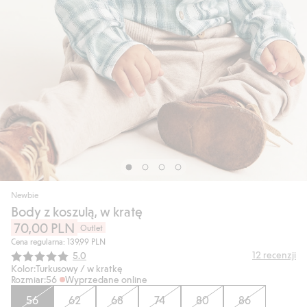
Newbie
Body z koszulą, w kratę
70,00 PLN
Outlet
Cena regularna: 139,99 PLN
Średnia ocena:
12
recenzji
5.0
Kolor:
Turkusowy / w kratkę
Rozmiar:
56
Wyprzedane online
56
62
68
74
80
86