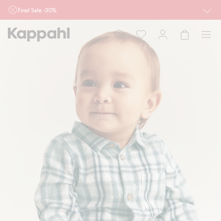
Final Sale -30%
Ważne przy zakupie min. 2 sztuk produktów włączonych w ofertę, również z
działu outlet do 10.8 w sklepach Kappahl i Newbie oraz na kappahl.com. Ofert
nie łączymy
Kobieta
Mężczyzna
Dziecko
Niemowlę
Newbie