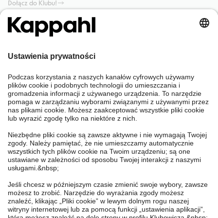
Dołącz do Klubu!
Potrzebujesz pomocy?
Sklep internetowy
Kappahl Club
Częste pytania
Mój profil
O nas
Twoje zamówienie
Kappahl Club
O Kappahl Group
Warunki i zasady
Skontaktuj się z nami
Warunki członkostwa
Zrównoważony rozwój
Ogólne warunki zakupu
Więcej od nas
Znajdź sklep
Praca u nas
Polityka Prywatności