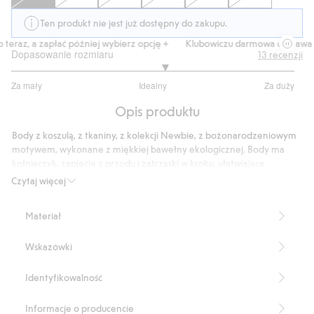
Ten produkt nie jest już dostępny do zakupu.
eraz, a zapłać później wybierz opcję +
Klubowiczu darmowa dostawa od
Dopasowanie rozmiaru
13
recenzji
3.166666666666667
Za mały
Idealny
Za duży
na
Na
5
Opis produktu
podstawie
12
Body z koszulą, z tkaniny, z kolekcji Newbie, z bożonarodzeniowym
głosów
motywem, wykonane z miękkiej bawełny ekologicznej. Body ma
kołnierzyk, zapięcie z przodu i zatrzaski w kroku, ułatwiające
zakładanie i zdejmowanie. Gumka w otworach na nogi i mankiety z
Czytaj więcej
guzikiem przy rękawach zapewniają wygodne, dopracowane
dopasowanie. Karczek z tyłu. Odświętne ubranie na sezonowe
Materiał
uroczystości. Można stworzyć zestaw dla rodzeństwa, łącząc z innymi
ubraniami z tej samej serii.
Wskazówki
Produkt zawiera 100% bawełny ekologicznej.
Numer artykułu
:
501635
Identyfikowalność
Organic cotton- GOTS
Informacje o producencie