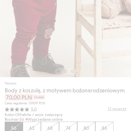
Newbie
Body z koszulą, z motywem bożonarodzeniowym
70,00 PLN
Outlet
Cena regularna: 139,99 PLN
Średnia ocena:
13
recenzji
5.0
Kolor:
Offwhite / wzór zwierzęcy
Rozmiar:
56
Wyprzedane online
56
62
68
74
80
86