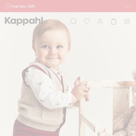
Final Sale -30%
Ważne przy zakupie min. 2 sztuk produktów włączonych w ofertę, również z
działu outlet do 10.8 w sklepach Kappahl i Newbie oraz na kappahl.com. Ofert
nie łączymy
Kobieta
Mężczyzna
Dziecko
Niemowlę
Newbie