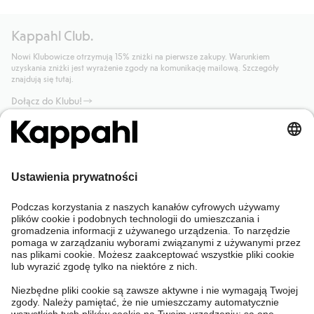
Kappahl Club.
Nowi Klubowicze otrzymują 15% zniżki na pierwsze zakupy. Warunkiem
uzyskania zniżki jest wyrażenie zgody na komunikację mailową. Szczegóły
znajdują się tutaj.
Dołącz do Klubu!
Potrzebujesz pomocy?
Sklep internetowy
Kappahl Club
Częste pytania
Mój profil
O nas