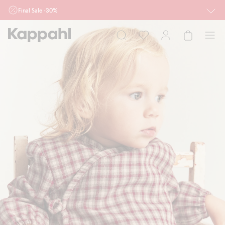
Final Sale -30%
Ważne przy zakupie min. 2 sztuk produktów włączonych w ofertę, również z
działu outlet do 10.8 w sklepach Kappahl i Newbie oraz na kappahl.com. Ofert
nie łączymy
Kobieta
Mężczyzna
Dziecko
Niemowlę
Newbie