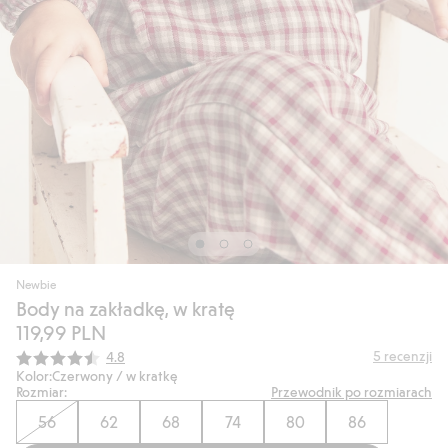
Newbie
Body na zakładkę, w kratę
119,99 PLN
Średnia ocena:
5
recenzji
4.8
Kolor:
Czerwony / w kratkę
Rozmiar:
Przewodnik po rozmiarach
56
62
68
74
80
86