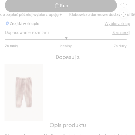
Kup
Body na
 zapłać później wybierz opcję +
Klubowiczu darmowa dostawa od 150 zł
Znajdź w sklepie
Wybierz sklep
Dopasowanie rozmiaru
5
recenzji
3
Za mały
Idealny
Za duży
na
Na
5
Dopasuj z
podstawie
2
głosów
Opis produktu
Spodnie
z