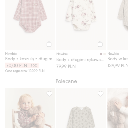
Kup
Kup
Newbie
Newbie
Newbie
Body z koszulą z długimi rękawami, w kratę
Body w kra
Body z długimi rękawami, w kwiaty
70,00 PLN
139,99 PL
-30%
79,99 PLN
Cena regularna: 139,99 PLN
Polecane
Spodnie z tkaniny, w kratę, Dodaj do listy
Body w kwiaty, 