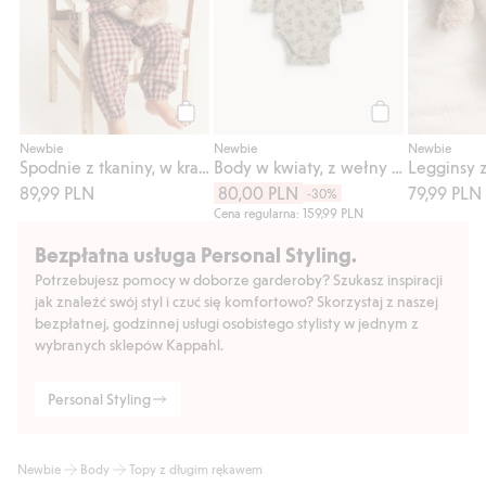
Kup
Kup
Newbie
Newbie
Newbie
Spodnie z tkaniny, w kratę
Body w kwiaty, z wełny merino
Legginsy 
89,99 PLN
80,00 PLN
79,99 PLN
-30%
Cena regularna: 159,99 PLN
Bezpłatna usługa Personal Styling.
Potrzebujesz pomocy w doborze garderoby? Szukasz inspiracji
jak znaleźć swój styl i czuć się komfortowo? Skorzystaj z naszej
bezpłatnej, godzinnej usługi osobistego stylisty w jednym z
wybranych sklepów Kappahl.
Personal Styling
Newbie
Body
Topy z długim rękawem