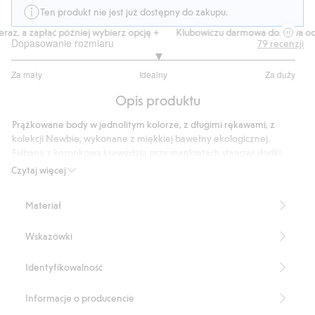
Ten produkt nie jest już dostępny do zakupu.
z, a zapłać później wybierz opcję +
Klubowiczu darmowa dostawa od 15
Dopasowanie rozmiaru
79
recenzji
3.063492063492064
Za mały
Idealny
Za duży
na
Na
5
Opis produktu
podstawie
63
Prążkowane body w jednolitym kolorze, z długimi rękawami, z
głosów
kolekcji Newbie, wykonane z miękkiej bawełny ekologicznej.
Falbana z koronkową krawędzią przy mankietach stanowi słodki
detal, a ściągacz zapewnia wygodne dopasowanie. Zatrzaski z tyłu i
Czytaj więcej
w kroku ułatwiają zakładanie i zdejmowanie, a szew z pikotkami na
krawędzi dekoltu dodaje uroku.
Materiał
Produkt zawiera 95% bawełny ekologicznej.
Numer artykułu
:
456970
Wskazówki
Organic cotton- GOTS
Identyfikowalność
Informacje o producencie