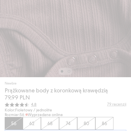
Newbie
Prążkowane body z koronkową krawędzią
79,99 PLN
Średnia ocena:
79
recenzji
4.8
Kolor:
Fioletowy / jednolite
Rozmiar:
56
Wyprzedane online
56
62
68
74
80
86