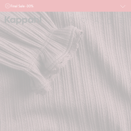
Final Sale -30%
Ważne przy zakupie min. 2 sztuk produktów włączonych w ofertę, również z
działu outlet do 10.8 w sklepach Kappahl i Newbie oraz na kappahl.com. Ofert
nie łączymy
Kobieta
Mężczyzna
Dziecko
Niemowlę
Newbie