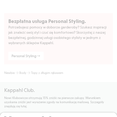
Bezpłatna usługa Personal Styling.
Potrzebujesz pomocy w doborze garderoby? Szukasz inspiracji
jak znaleźć swój styl i czuć się komfortowo? Skorzystaj z naszej
bezpłatnej, godzinnej usługi osobistego stylisty w jednym z
wybranych sklepów Kappahl.
Personal Styling
Newbie
Body
Topy z długim rękawem
Kappahl Club.
Nowi Klubowicze otrzymują 15% zniżki na pierwsze zakupy. Warunkiem
uzyskania zniżki jest wyrażenie zgody na komunikację mailową. Szczegóły
znajdują się tutaj.
Dołącz do Klubu!