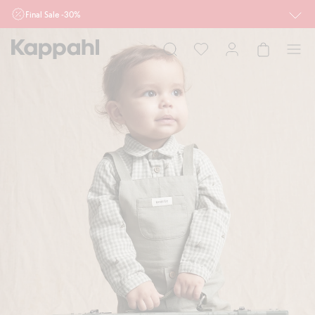
Final Sale -30%
Ważne przy zakupie min. 2 sztuk produktów włączonych w ofertę, również z
działu outlet do 10.8 w sklepach Kappahl i Newbie oraz na kappahl.com. Ofert
nie łączymy
Kobieta
Mężczyzna
Dziecko
Niemowlę
Newbie