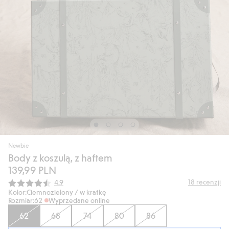
Newbie
Body z koszulą, z haftem
139,99 PLN
Średnia ocena:
18
recenzji
4.9
Kolor:
Ciemnozielony / w kratkę
Rozmiar:
62
Wyprzedane online
62
68
74
80
86