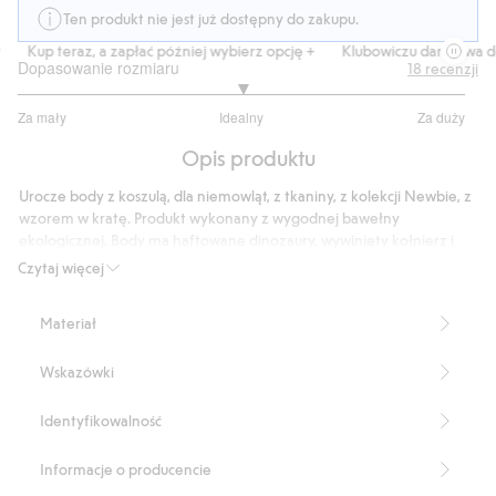
Ten produkt nie jest już dostępny do zakupu.
Kup teraz, a zapłać później wybierz opcję +
Klubowiczu darmowa dost
Dopasowanie rozmiaru
18
recenzji
3
Za mały
Idealny
Za duży
na
Na
5
Opis produktu
podstawie
15
Urocze body z koszulą, dla niemowląt, z tkaniny, z kolekcji Newbie, z
głosów
wzorem w kratę. Produkt wykonany z wygodnej bawełny
ekologicznej. Body ma haftowane dinozaury, wywinięty kołnierz i
guziki z przodu. Przyjemne w dotyku body dla niemowląt, z długimi
Czytaj więcej
rękawami, z guzikiem przy mankietach i zatrzaskami w kroku.
Produkt zawiera 100% bawełny ekologicznej.
Materiał
Numer artykułu
:
421263
Wskazówki
Identyfikowalność
Informacje o producencie