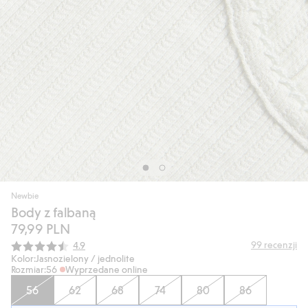
Newbie
Body z falbaną
79,99 PLN
Średnia ocena:
99
recenzji
4.9
Kolor:
Jasnozielony / jednolite
Rozmiar:
56
Wyprzedane online
56
62
68
74
80
86