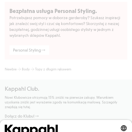
Bezpłatna usługa Personal Styling.
Potrzebujesz pomocy w doborze garderoby? Szukasz inspiracji
jak znaleźć swój styl i czuć się komfortowo? Skorzystaj z naszej
bezpłatnej, godzinnej usługi osobistego stylisty w jednym z
wybranych sklepów Kappahl.
Personal Styling
Newbie
Body
Topy z długim rękawem
Kappahl Club.
Nowi Klubowicze otrzymują 15% zniżki na pierwsze zakupy. Warunkiem
uzyskania zniżki jest wyrażenie zgody na komunikację mailową. Szczegóły
znajdują się tutaj.
Dołącz do Klubu!