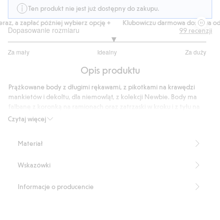
Ten produkt nie jest już dostępny do zakupu.
z, a zapłać później wybierz opcję +
Klubowiczu darmowa dostawa od 15
Dopasowanie rozmiaru
99
recenzji
3.121951219512195
Za mały
Idealny
Za duży
na
Na
5
Opis produktu
podstawie
82
Prążkowane body z długimi rękawami, z pikotkami na krawędzi
głosów
mankietów i dekoltu, dla niemowląt, z kolekcji Newbie. Body ma
falbanę z koronką na ramionach oraz zatrzaski w kroku i z tyłu na
karku.
Czytaj więcej
Produkt zawiera 95% bawełny ekologicznej.
Numer artykułu
:
401786
Materiał
Organic cotton- GOTS
Wskazówki
Informacje o producencie