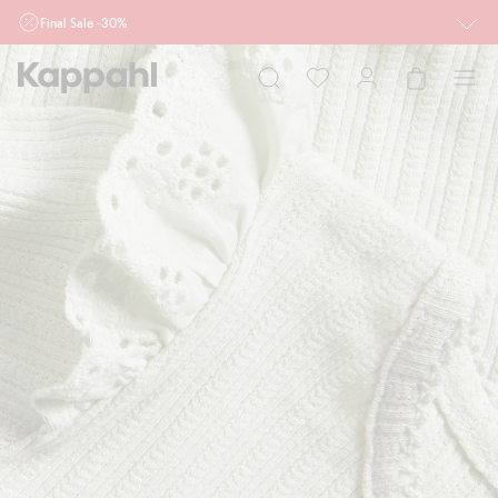
Final Sale -30%
Ważne przy zakupie min. 2 sztuk produktów włączonych w ofertę, również z
działu outlet do 10.8 w sklepach Kappahl i Newbie oraz na kappahl.com. Ofert
nie łączymy
Kobieta
Mężczyzna
Dziecko
Niemowlę
Newbie