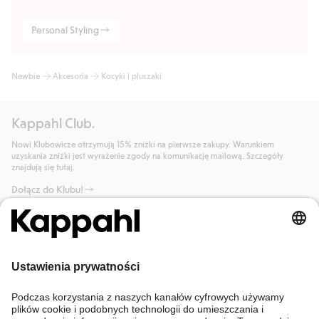
Personal Styling
Newbie
Akcesoria
Kocyki i pluszaki
Kappahl Club.
Nowi Klubowicze otrzymują 15% zniżki na pierwsze zakupy. Warunkiem
uzyskania zniżki jest wyrażenie zgody na komunikację mailową. Szczegóły
znajdują się tutaj.
Dołącz do Klubu!