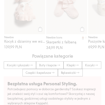
Kup
Kup
Newbie
Newbie
Newbie Icons
Kocyk z dzianiny we wzory, z falbaną
Puszyste k
Skarpetki z falbaną
139,99 PLN
69,99 PLN
34,99 PLN
Powiązane kategorie
Kocyki i pluszaki
Buty i kapcie
Klapki
Kocyki
Czapki i kapelusze
Rękawiczki
Bezpłatna usługa Personal Styling.
Potrzebujesz pomocy w doborze garderoby? Szukasz inspiracji
jak znaleźć swój styl i czuć się komfortowo? Skorzystaj z naszej
bezpłatnej, godzinnej usługi osobistego stylisty w jednym z
wybranych sklepów Kappahl.