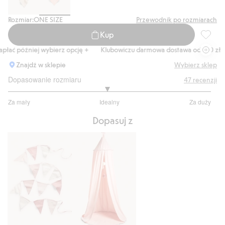
Rozmiar:
ONE SIZE
Przewodnik po rozmiarach
Kup
Kocyk p
ać później wybierz opcję +
Klubowiczu darmowa dostawa od 150 zł
K
Znajdź w sklepie
Wybierz sklep
Dopasowanie rozmiaru
47
recenzji
2.944444444444444
Za mały
Idealny
Za duży
na
Na
5
Dopasuj z
podstawie
36
głosów