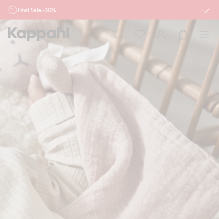
Final Sale -30%
Ważne przy zakupie min. 2 sztuk produktów włączonych w ofertę, również z
działu outlet do 10.8 w sklepach Kappahl i Newbie oraz na kappahl.com. Ofert
nie łączymy
Kobieta
Mężczyzna
Dziecko
Niemowlę
Newbie