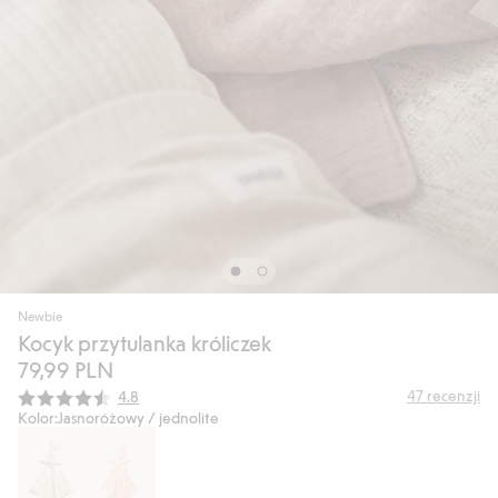
Newbie
Kocyk przytulanka króliczek
79,99 PLN
Średnia ocena:
47
recenzji
4.8
Kolor:
Jasnoróżowy / jednolite