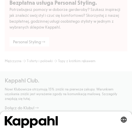
Bezpłatna usługa Personal Styling.
Potrzebujesz pomocy w doborze garderoby? Szukasz inspiracji
jak znaleźć swój styl i czuć się komfortowo? Skorzystaj z naszej
bezpłatnej, godzinnej usługi osobistego stylisty w jednym z
wybranych sklepów Kappahl.
Personal Styling
Mężczyzna
T-shirty i polówki
Topy z krótkim rękawem
Kappahl Club.
Nowi Klubowicze otrzymują 15% zniżki na pierwsze zakupy. Warunkiem
uzyskania zniżki jest wyrażenie zgody na komunikację mailową. Szczegóły
znajdują się tutaj.
Dołącz do Klubu!