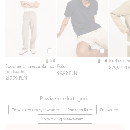
Kup
Kup
Kurtka z b
Spodnie z mieszanki lnu, o regularnym kroju
Polo
379,99 PL
Len i bawełna
99,99 PLN
219,99 PLN
Powiązane kategorie
Topy z krótkim rękawem
Podkoszulki
Polówki
Topy z długim rękawem