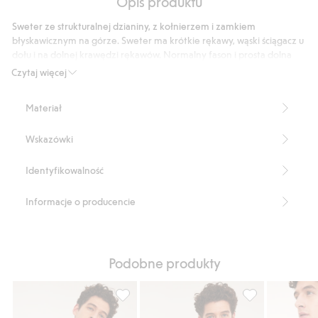
Opis produktu
podstawie
4
Sweter ze strukturalnej dzianiny, z kołnierzem i zamkiem
głosów
błyskawicznym na górze. Sweter ma krótkie rękawy, wąski ściągacz u
dołu i na dolnej krawędzi rękawów. Normalny fason i prosta dolna
krawędź.
Czytaj więcej
Normalny fason
Krótkie rękawy
Materiał
Kołnierzyk
Krótki zamek błyskawiczny z przodu
Wskazówki
Dzianina o wyraźnej strukturze
Dół i rękawy wykończone wąskim mankietem
Długość: 70 cm w rozmiarze M
Identyfikowalność
Numer artykułu
:
895110
Informacje o producencie
Podobne produkty
Sweter z dzianiny, z krótkimi rękawami, Do
Sweter z dziani