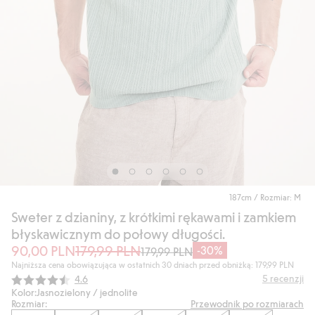
187cm / Rozmiar: M
Sweter z dzianiny, z krótkimi rękawami i zamkiem
błyskawicznym do połowy długości.
90,00 PLN
179,99 PLN
-30%
179,99 PLN
Najniższa cena obowiązująca w ostatnich 30 dniach przed obniżką: 179,99 PLN
Średnia ocena:
5
recenzji
4.6
Kolor:
Jasnozielony / jednolite
Rozmiar:
Przewodnik po rozmiarach