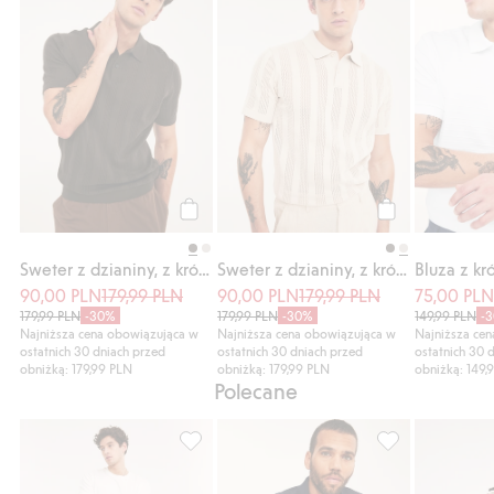
Kup
Kup
Sweter z dzianiny, z krótkimi rękawami
Sweter z dzianiny, z krótkimi rękawami
90,00 PLN
179,99 PLN
90,00 PLN
179,99 PLN
75,00 PL
179,99 PLN
-30%
179,99 PLN
-30%
149,99 PLN
-
Najniższa cena obowiązująca w
Najniższa cena obowiązująca w
Najniższa ce
ostatnich 30 dniach przed
ostatnich 30 dniach przed
ostatnich 30 
obniżką: 179,99 PLN
obniżką: 179,99 PLN
obniżką: 149,
Polecane
Spodnie z mieszanki lnu, o regularnym kroj
Polo, Dodaj do l