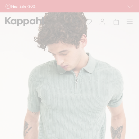
Final Sale -30%
Ważne przy zakupie min. 2 sztuk produktów włączonych w ofertę, również z
działu outlet do 10.8 w sklepach Kappahl i Newbie oraz na kappahl.com. Ofert
nie łączymy
Kobieta
Mężczyzna
Dziecko
Niemowlę
Newbie