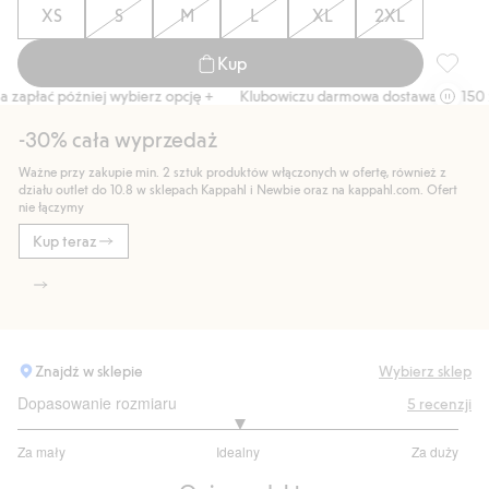
XS
S
M
L
XL
2XL
Kup
Sweter 
apłać później wybierz opcję +
Klubowiczu darmowa dostawa od 150 zł
-30% cała wyprzedaż
Ważne przy zakupie min. 2 sztuk produktów włączonych w ofertę, również z
działu outlet do 10.8 w sklepach Kappahl i Newbie oraz na kappahl.com. Ofert
nie łączymy
Kup teraz
Znajdź w sklepie
Wybierz sklep
Dopasowanie rozmiaru
5
recenzji
3
Za mały
Idealny
Za duży
na
Na
5