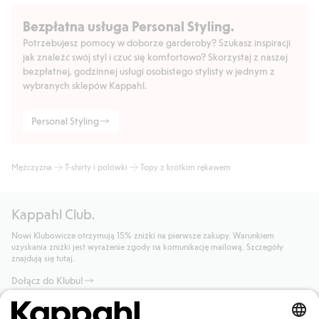
Bezpłatna usługa Personal Styling.
Potrzebujesz pomocy w doborze garderoby? Szukasz inspiracji
jak znaleźć swój styl i czuć się komfortowo? Skorzystaj z naszej
bezpłatnej, godzinnej usługi osobistego stylisty w jednym z
wybranych sklepów Kappahl.
Personal Styling
Mężczyzna
T-shirty i polówki
Topy z krótkim rękawem
Kappahl Club.
Nowi Klubowicze otrzymują 15% zniżki na pierwsze zakupy. Warunkiem
uzyskania zniżki jest wyrażenie zgody na komunikację mailową. Szczegóły
znajdują się tutaj.
Dołącz do Klubu!