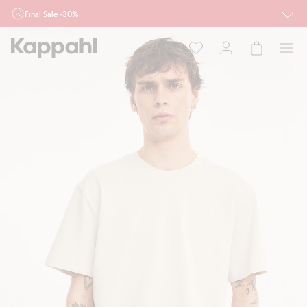
Final Sale -30%
Ważne przy zakupie min. 2 sztuk produktów włączonych w ofertę, również z
działu outlet do 10.8 w sklepach Kappahl i Newbie oraz na kappahl.com. Ofert
nie łączymy
Kobieta
Mężczyzna
Dziecko
Niemowlę
Newbie