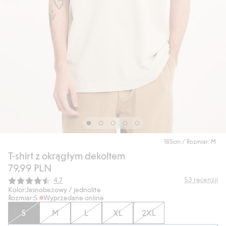
185cm / Rozmiar: M
T-shirt z okrągłym dekoltem
79,99 PLN
Średnia ocena:
53
recenzji
4.7
Kolor:
Jasnobeżowy / jednolite
Rozmiar:
S
Wyprzedane online
S
M
L
XL
2XL