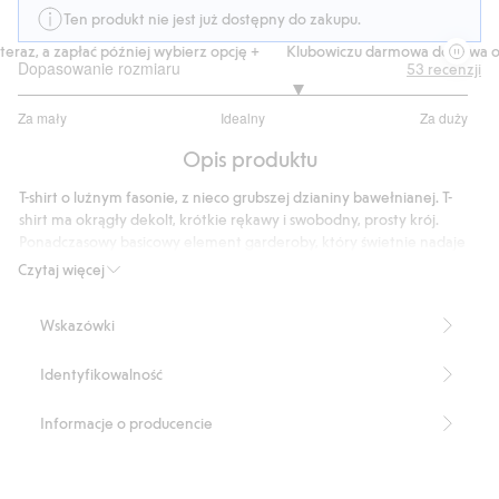
Ten produkt nie jest już dostępny do zakupu.
raz, a zapłać później wybierz opcję +
Klubowiczu darmowa dostawa od 
Dopasowanie rozmiaru
53
recenzji
3.486486486486486
Za mały
Idealny
Za duży
na
Na
5
Opis produktu
podstawie
37
T-shirt o luźnym fasonie, z nieco grubszej dzianiny bawełnianej. T-
głosów
shirt ma okrągły dekolt, krótkie rękawy i swobodny, prosty krój.
Ponadczasowy basicowy element garderoby, który świetnie nadaje
się do noszenia przez cały rok.
Czytaj więcej
Luźny fason
Okrągły dekolt
Wskazówki
Krótkie rękawy
Wysoka gramatura 220 g/m²
Identyfikowalność
Długość: 73 cm w rozmiarze M
Numer artykułu
:
458596
Informacje o producencie