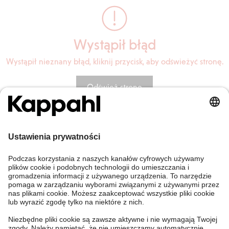
Wystąpił błąd
Wystąpił nieznany błąd, kliknij przycisk, aby odświeżyć stronę.
Odśwież stronę