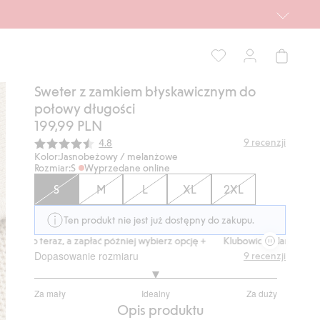
Sweter z zamkiem błyskawicznym do
połowy długości
199,99 PLN
Średnia ocena:
9
recenzji
4.8
Kolor:
Jasnobeżowy / melanżowe
Rozmiar:
S
Wyprzedane online
S
M
L
XL
2XL
Ten produkt nie jest już dostępny do zakupu.
Kup teraz, a zapłać później wybierz opcję +
Klubowiczu darmowa dostaw
Dopasowanie rozmiaru
9
recenzji
3
Za mały
Idealny
Za duży
na
Na
Opis produktu
5