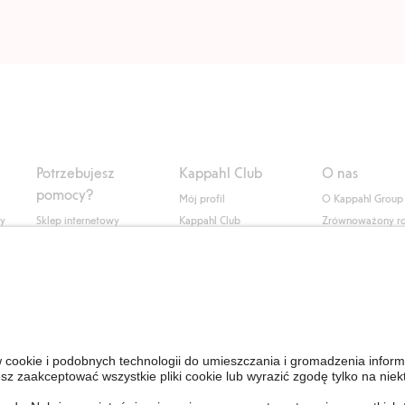
Potrzebujesz
Kappahl Club
O nas
pomocy?
Mój profil
O Kappahl Group
ły
Sklep internetowy
Kappahl Club
Zrównoważony r
Częste pytania
Warunki członkostwa
Praca u nas
Twoje zamówienie
Prasa i aktualnośc
Skontaktuj się z nami
Dostępność cyfro
Znajdź sklep
Sprawdź saldo karty
upominkowej
Personal Styling
Odstąp od umowy