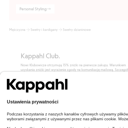
Personal Styling
Mężczyzna
Swetry i kardigany
Swetry dzianinowe
Kappahl Club.
Nowi Klubowicze otrzymują 15% zniżki na pierwsze zakupy. Warunkiem
uzyskania zniżki jest wyrażenie zgody na komunikację mailową. Szczegó
znajdują się tutaj.
Dołącz do Klubu!