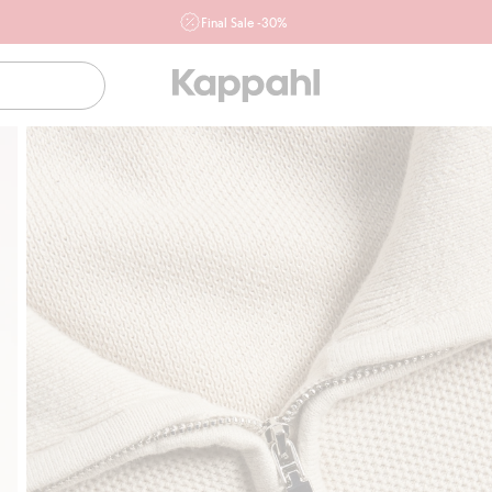
Final Sale -30%
Ważne przy zakupie min. 2 sztuk produktów włączonych w
ofertę, również z działu outlet do 10.8 w sklepach Kappahl i
Newbie oraz na kappahl.com. Ofert nie łączymy
Kobieta
Mężczyzna
Dziecko
Niemowlę
Newbie
Klubowiczu darmowa dostawa od 150 zł