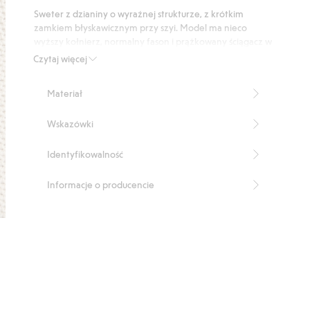
podstawie
Sweter z dzianiny o wyraźnej strukturze, z krótkim
8
zamkiem błyskawicznym przy szyi. Model ma nieco
głosów
wyższy kołnierz, normalny fason i prążkowany ściągacz w
mankietach i na dole. Sweter jest wykonany z miękkiego
Czytaj więcej
materiału o wyraźnej strukturze.
Dzianina o wyraźnej strukturze
Materiał
Normalny fason
Długość: 70 cm w rozmiarze M
Wskazówki
Produkt zawiera 50% poliestru z odzysku.
Numer artykułu
:
453076
Identyfikowalność
Informacje o producencie