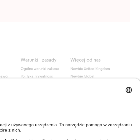
Warunki i zasady
Więcej od nas
Ogólne warunki zakupu
Newbie United Kingdom
ozwój
Polityka Prywatności
Newbie Global
Polityka plików cookie
Affiliate
i
Warunki #YesKappahl
#YesNewbie
wa