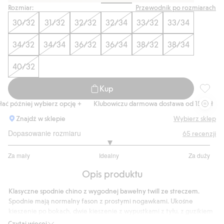
Rozmiar:
Przewodnik po rozmiarach
30/32
31/32
32/32
32/34
33/32
33/34
34/32
34/34
36/32
36/34
38/32
38/34
40/32
Kup
Spodnie
 później wybierz opcję +
Klubowiczu darmowa dostawa od 150 zł
Kup
Znajdź w sklepie
Wybierz sklep
Dopasowanie rozmiaru
65
recenzji
3
Za mały
Idealny
Za duży
na
Na
5
Opis produktu
podstawie
50
Klasyczne spodnie chino z wygodnej bawełny twill ze streczem.
głosów
Spodnie mają normalny fason z prostymi nogawkami. Ukośne
kieszenie po bokach, dwie kieszenie z wypustkami z tyłu, z guzikiem
i kieszonka na monetę z przodu przy pasie. Kryty rozporek z
Czytaj więcej