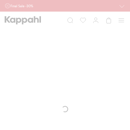
Final Sale -30%
Ważne przy zakupie min. 2 sztuk produktów włączonych w ofertę, również z
działu outlet do 10.8 w sklepach Kappahl i Newbie oraz na kappahl.com. Ofert
nie łączymy
Kobieta
Mężczyzna
Dziecko
Niemowlę
Newbie