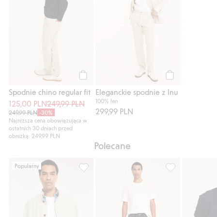
Kup
Kup
Spodnie chino regular fit
Eleganckie spodnie z lnu
100% len
125,00 PLN
249,99 PLN
299,99 PLN
249,99 PLN
-30%
Najniższa cena obowiązująca w
ostatnich 30 dniach przed
obniżką: 249,99 PLN
Polecane
Popularny
535096, Dodaj do listy ulubione
Dżinsy Regular, 