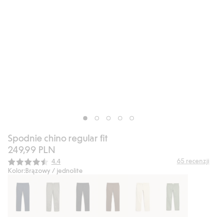
Spodnie chino regular fit
249,99 PLN
Średnia ocena:
65
recenzji
4.4
Kolor:
Brązowy / jednolite