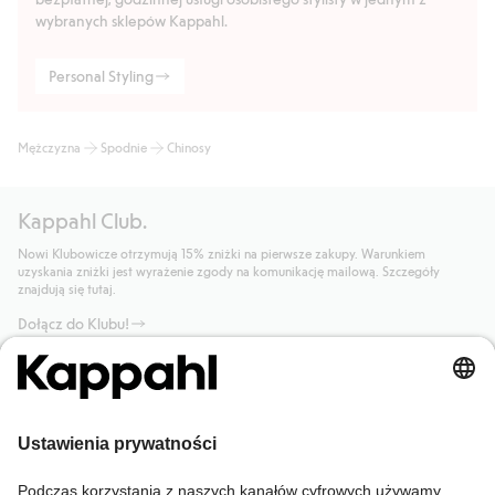
wybranych sklepów Kappahl.
Personal Styling
Mężczyzna
Spodnie
Chinosy
Kappahl Club.
Nowi Klubowicze otrzymują 15% zniżki na pierwsze zakupy. Warunkiem
uzyskania zniżki jest wyrażenie zgody na komunikację mailową. Szczegóły
znajdują się tutaj.
Dołącz do Klubu!