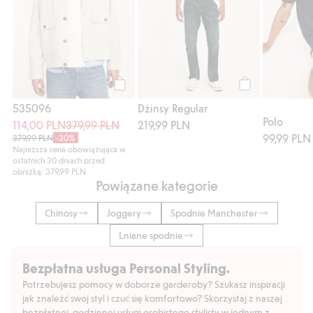
Kup
Kup
535096
Dżinsy Regular
Polo
114,00 PLN
379,99 PLN
219,99 PLN
99,99 PLN
379,99 PLN
-30%
Najniższa cena obowiązująca w
ostatnich 30 dniach przed
obniżką: 379,99 PLN
Powiązane kategorie
Chinosy
Joggery
Spodnie Manchester
Lniane spodnie
Bezpłatna usługa Personal Styling.
Potrzebujesz pomocy w doborze garderoby? Szukasz inspiracji
jak znaleźć swój styl i czuć się komfortowo? Skorzystaj z naszej
bezpłatnej, godzinnej usługi osobistego stylisty w jednym z