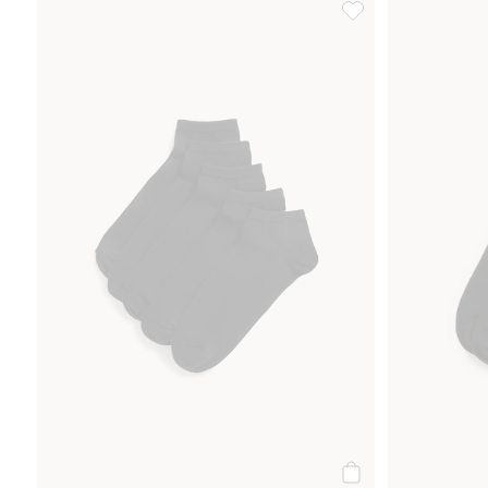
produktu
Skarpetki-stopki, 5-