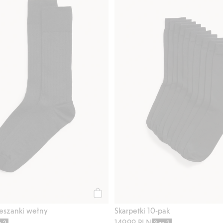
Kup
ieszanki wełny
Skarpetki 10-pak
149,99 PLN
a 2
3 za 2