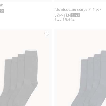
Kup
ak
Niewidoczne skarpetki 4-pak
a 2
59,99 PLN
3 za 2
4 szt.
15 PLN
/szt
aj do listy ulubione
Skarpetki 4-pak, Dodaj do listy ulubion