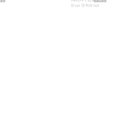
10 szt.
15 PLN
/szt
aj do listy ulubione