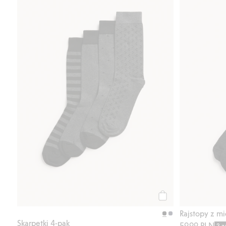
Kup
Rajstopy z m
Skarpetki 4-pak
59,99 PLN
3 z