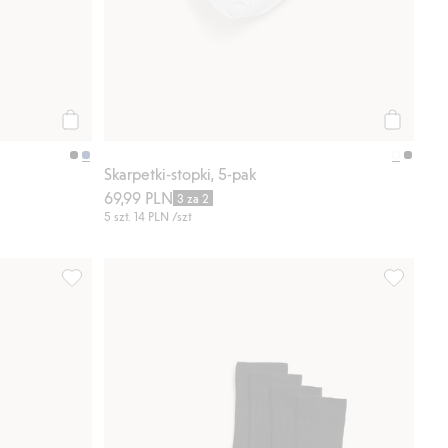
Kup
Kup
Skarpetki-stopki, 5-pak
69,99 PLN
3 za 2
5 szt.
14 PLN
/szt
isty ulubione
Skarpetki do trampek 5-pak, Dodaj do listy ulubione
Skarpetki 