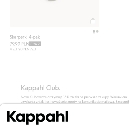
Kup
Skarpetki 4-pak
79,99 PLN
3 za 2
4 szt.
20 PLN
/szt
Kappahl Club.
Nowi Klubowicze otrzymują 15% zniżki na pierwsze zakupy. Warunkiem
uzyskania zniżki jest wyrażenie zgody na komunikację mailową. Szczegó
znajdują się tutaj.
Dołącz do Klubu!