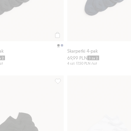
Kup
ak
Skarpetki 4-pak
69,99 PLN
a 2
3 za 2
zt
4 szt.
17,50 PLN
/szt
aj do listy ulubione
Skarpetki do trampek 5-pak, Dodaj do l