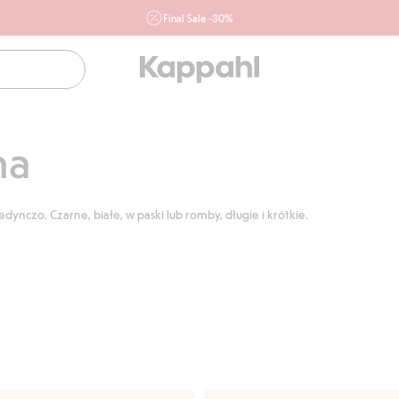
Final Sale -30%
Ważne przy zakupie min. 2 sztuk produktów włączonych w
ofertę, również z działu outlet do 10.8 w sklepach Kappahl i
Newbie oraz na kappahl.com. Ofert nie łączymy
Kobieta
Mężczyzna
Dziecko
Niemowlę
Newbie
na
nczo. Czarne, białe, w paski lub romby, długie i krótkie.