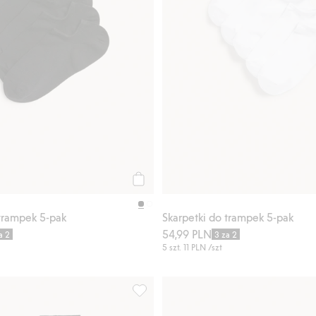
Kup
 trampek 5-pak
Skarpetki do trampek 5-pak
54,99 PLN
a 2
3 za 2
5 szt.
11 PLN
/szt
aj do listy ulubione
Rajstopy z mieszanki wełny, Dodaj do l