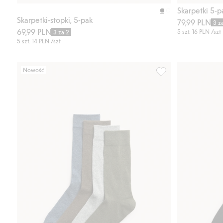
Kup
Skarpetki 5-p
Skarpetki-stopki, 5-pak
79,99 PLN
3 z
69,99 PLN
5 szt.
16 PLN
/szt
3 za 2
5 szt.
14 PLN
/szt
Nowość
Skarpetki 4-pak, Dod