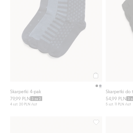
Kup
Skarpetki 4-pak
Skarpetki do
79,99 PLN
54,99 PLN
3 za 2
3 z
4 szt.
20 PLN
/szt
5 szt.
11 PLN
/szt
Skarpetki 4-pak, Dod