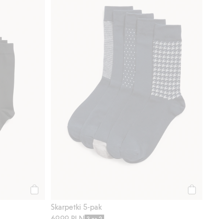
Kup
Kup
Skarpetki 5-pak
69,99 PLN
3 za 2