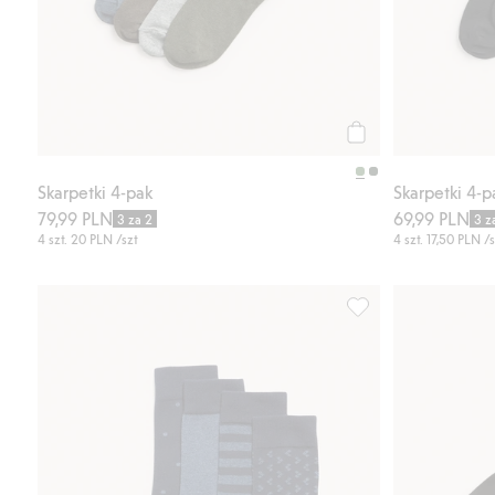
Kup
Skarpetki 4-pak
Skarpetki 4-p
79,99 PLN
69,99 PLN
3 za 2
3 z
4 szt.
20 PLN
/szt
4 szt.
17,50 PLN
/s
Skarpetki 4-pak, Dod