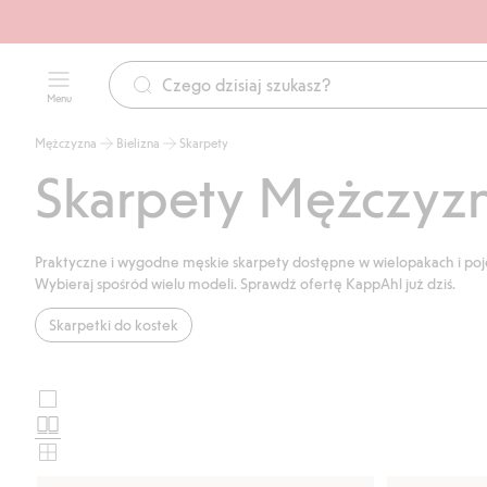
Menu
Mężczyzna
Bielizna
Skarpety
Skarpety Mężczyz
Praktyczne i wygodne męskie skarpety dostępne w wielopakach i pojedy
Wybieraj spośród wielu modeli. Sprawdź ofertę KappAhl już dziś.
Skarpetki do kostek
Duże
Wybierz
zdjęcia
Standardowe
układ
zdjęcia
Małe
karty
zdjęcia