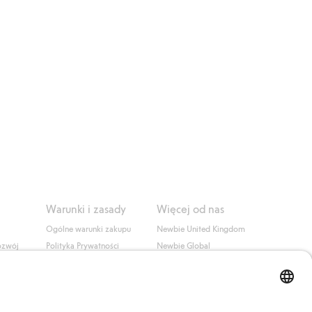
Warunki i zasady
Więcej od nas
Ogólne warunki zakupu
Newbie United Kingdom
ozwój
Polityka Prywatności
Newbie Global
Polityka plików cookie
Affiliate
i
Warunki #YesKappahl
#YesNewbie
wa