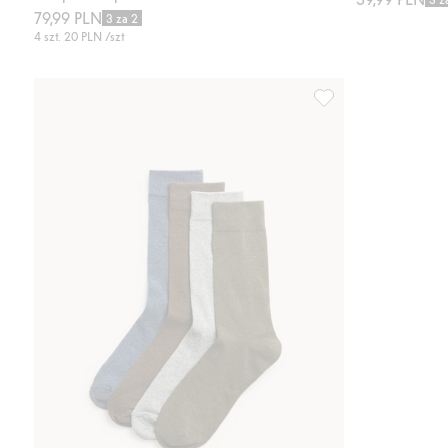
79,99 PLN
3 za 2
4 szt.
20 PLN
/szt
Skarpetki 4-pak, Dod