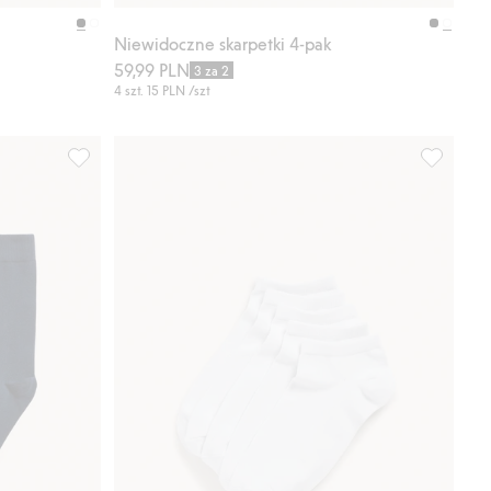
Kup
Kup
Niewidoczne skarpetki 4-pak
59,99 PLN
3 za 2
4 szt.
15 PLN
/szt
e
Skarpetki 4-pak, Dodaj do listy ulubione
Skarpetki-