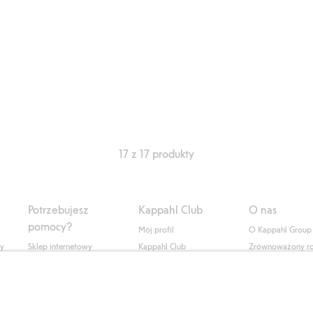
17 z 17 produkty
Potrzebujesz
Kappahl Club
O nas
pomocy?
Mój profil
O Kappahl Group
ły
Sklep internetowy
Kappahl Club
Zrównoważony r
Częste pytania
Warunki członkostwa
Praca u nas
Twoje zamówienie
Prasa i aktualnośc
Skontaktuj się z nami
Dostępność cyfro