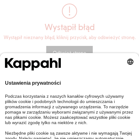
Wystąpił błąd
Wystąpił nieznany błąd, kliknij przycisk, aby odświeżyć stronę.
Odśwież stronę