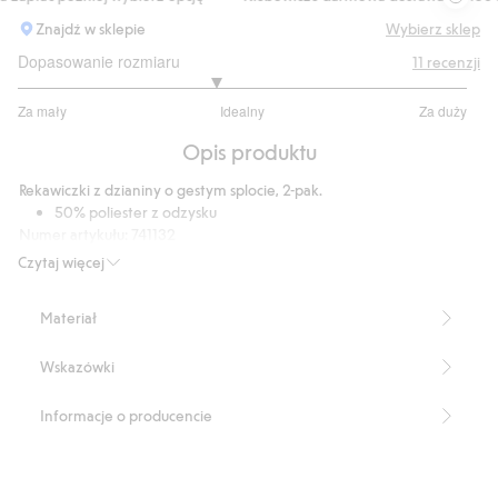
Znajdź w sklepie
Wybierz sklep
Dopasowanie rozmiaru
11
recenzji
2.75
Za mały
Idealny
Za duży
na
Na
5
Opis produktu
podstawie
8
Rekawiczki z dzianiny o gestym splocie, 2-pak.
głosów
50% poliester z odzysku
Numer artykułu
:
741132
Blended Recycled Polyester
Czytaj więcej
Materiał
Wskazówki
Informacje o producencie