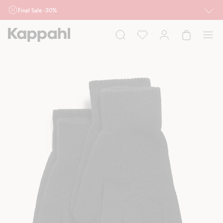
Final Sale -30%
Ważne przy zakupie min. 2 sztuk produktów włączonych w ofertę, również z
działu outlet do 10.8 w sklepach Kappahl i Newbie oraz na kappahl.com. Ofert
nie łączymy
Kobieta
Mężczyzna
Dziecko
Niemowlę
Newbie