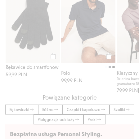
Kup
Kup
Rękawice do smartfonów
Polo
59,99 PLN
Dzianina bawe
99,99 PLN
gramaturze 1
79,99 PLN
Powiązane kategorie
Rękawiczki
Różne
Czapki i kapelusze
Szaliki
Pielęgnacja odzieży
Paski
Bezpłatna usługa Personal Styling.