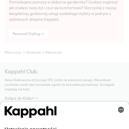
Potrzebujesz pomocy w doborze garderoby? Szukasz inspiracji
jak znaleźć swój styl i czuć się komfortowo? Skorzystaj z naszej
bezpłatnej, godzinnej usługi osobistego stylisty w jednym z
wybranych sklepów Kappahl.
Personal Styling
Mężczyzna
Akcesoria
Rękawiczki
Kappahl Club.
Nowi Klubowicze otrzymują 15% zniżki na pierwsze zakupy. Warunkiem
uzyskania zniżki jest wyrażenie zgody na komunikację mailową. Szczegóły
znajdują się tutaj.
Dołącz do Klubu!