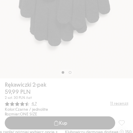
Rękawiczki 2-pak
59,99 PLN
2 szt.
30 PLN
/szt
Średnia ocena:
11
recenzji
4.7
Kolor:
Czarne / jednolite
Rozmiar:
ONE SIZE
Kup
Rękawic
zapłać później wybierz opcję +
Klubowiczu darmowa dostawa od 150 zł