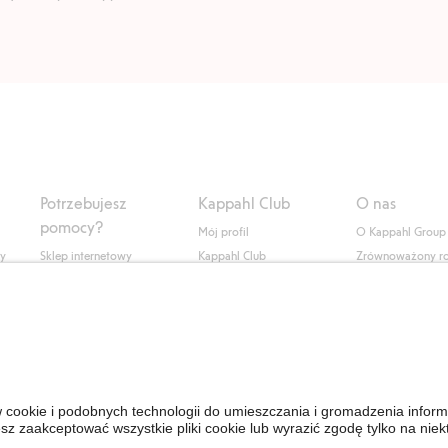
Potrzebujesz
Kappahl Club
O nas
pomocy?
Mój profil
O Kappahl Group
ły
Sklep internetowy
Kappahl Club
Zrównoważony r
Częste pytania
Warunki członkostwa
Praca u nas
Twoje zamówienie
Prasa i aktualnośc
Skontaktuj się z nami
Dostępność cyfro
Znajdź sklep
Sprawdź saldo karty
upominkowej
Personal Styling
Odstąp od umowy