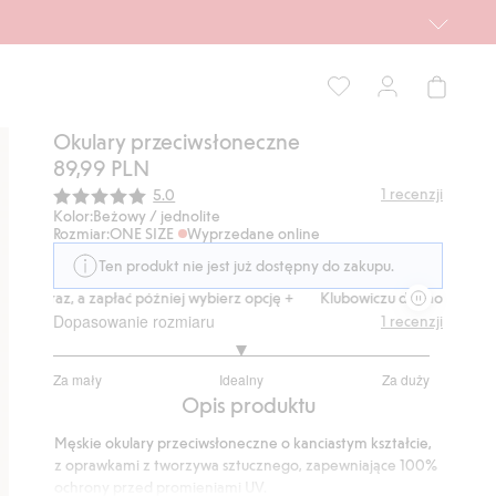
Okulary przeciwsłoneczne
89,99 PLN
Średnia ocena:
1
recenzji
5.0
Kolor:
Beżowy / jednolite
Rozmiar:
ONE SIZE
Wyprzedane online
Ten produkt nie jest już dostępny do zakupu.
up teraz, a zapłać później wybierz opcję +
Klubowiczu darmowa dostawa
Dopasowanie rozmiaru
1
recenzji
3
Za mały
Idealny
Za duży
na
Na
Opis produktu
5
podstawie
Męskie okulary przeciwsłoneczne o kanciastym kształcie,
1
z oprawkami z tworzywa sztucznego, zapewniające 100%
głosów
ochrony przed promieniami UV.