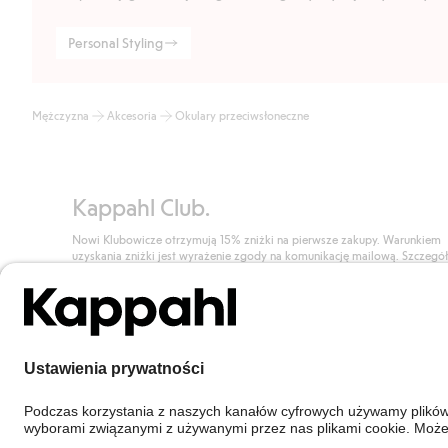
Personal Styling
Mężczyzna
Akcesoria
Okulary przeciwsłoneczne
Kappahl Club.
Nowi Klubowicze otrzymują 15% zniżki na pierwsze zakupy. Warunkiem
uzyskania zniżki jest wyrażenie zgody na komunikację mailową. Szczegó
znajdują się tutaj.
Dołącz do Klubu!