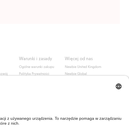
Warunki i zasady
Więcej od nas
Ogólne warunki zakupu
Newbie United Kingdom
ozwój
Polityka Prywatności
Newbie Global
Polityka plików cookie
Affiliate
i
Warunki #YesKappahl
#YesNewbie
wa