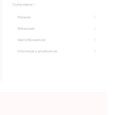
Kwadratowy model
Czytaj więcej
Oprawki i zauszniki z plastiku
100% ochrona przed promieniowaniem UV
Materiał
Produkt zawiera 100% tworzywa sztucznego z
odzysku
Wskazówki
Numer artykułu
:
850917
Recycled plastic
Identyfikowalność
Informacje o producencie