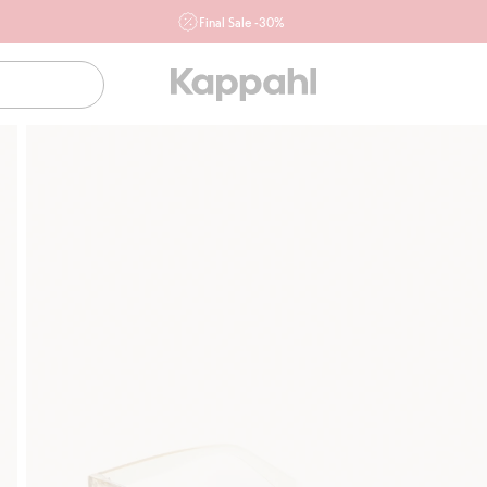
Final Sale -30%
Ważne przy zakupie min. 2 sztuk produktów włączonych w
ofertę, również z działu outlet do 10.8 w sklepach Kappahl i
Newbie oraz na kappahl.com. Ofert nie łączymy
Kobieta
Mężczyzna
Dziecko
Niemowlę
Newbie
Klubowiczu darmowa dostawa od 150 zł
K