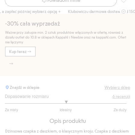
Czapka 
 zapłać później wybierz opcję +
Klubowiczu darmowa dostawa od 150 z
-30% cała wyprzedaż
Ważne przy zakupie min. 2 sztuk produktów włączonych w ofertę, również z
działu outlet do 10.8 w sklepach Kappahl i Newbie oraz na kappahl.com. Ofert
nie łączymy
Kup teraz
Znajdź w sklepie
Wybierz sklep
Dopasowanie rozmiaru
6
recenzji
3
Za mały
Idealny
Za duży
na
Na
5
Opis produktu
podstawie
4
Dżinsowa czapka z daszkiem, o klasycznym kroju. Czapka z daszkiem