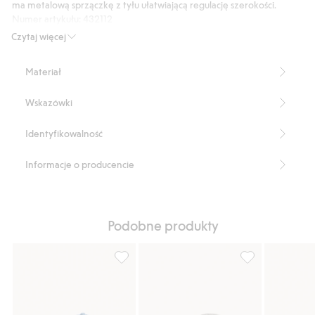
głosów
ma metalową sprzączkę z tyłu ułatwiającą regulację szerokości.
Numer artykułu
:
432112
Czytaj więcej
Materiał
Wskazówki
Identyfikowalność
Informacje o producencie
Podobne produkty
Czapka z daszkiem, ze spranego twillu o 
Czapka z daszki