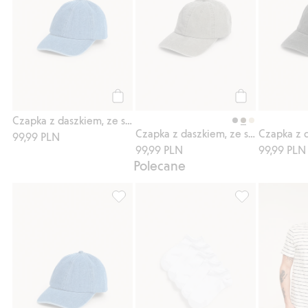
Kup
Kup
Czapka z daszkiem, ze spranego twillu o wyglądzie denimu
Czapka z daszkiem, ze spranej bawełny twill
99,99 PLN
99,99 PLN
99,99 PLN
Polecane
Czapka z daszkiem, ze spranego twillu o 
Skarpetki do tr