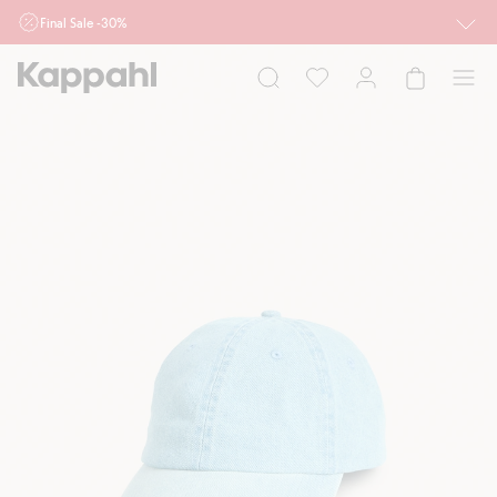
Final Sale -30%
Ważne przy zakupie min. 2 sztuk produktów włączonych w ofertę, również z
działu outlet do 10.8 w sklepach Kappahl i Newbie oraz na kappahl.com. Ofert
nie łączymy
Kobieta
Mężczyzna
Dziecko
Niemowlę
Newbie