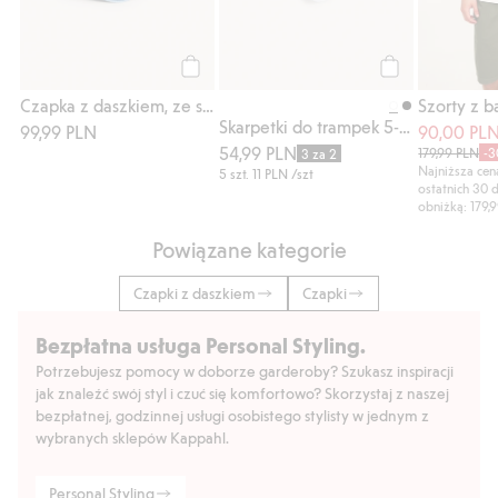
Kup
Kup
Czapka z daszkiem, ze spranego twillu o wyglądzie denimu
Skarpetki do trampek 5-pak
99,99 PLN
90,00 PL
54,99 PLN
179,99 PLN
-
3 za 2
Najniższa ce
5 szt.
11 PLN
/szt
ostatnich 30 
obniżką: 179,
Powiązane kategorie
Czapki z daszkiem
Czapki
Bezpłatna usługa Personal Styling.
Potrzebujesz pomocy w doborze garderoby? Szukasz inspiracji
jak znaleźć swój styl i czuć się komfortowo? Skorzystaj z naszej
bezpłatnej, godzinnej usługi osobistego stylisty w jednym z
wybranych sklepów Kappahl.
Personal Styling