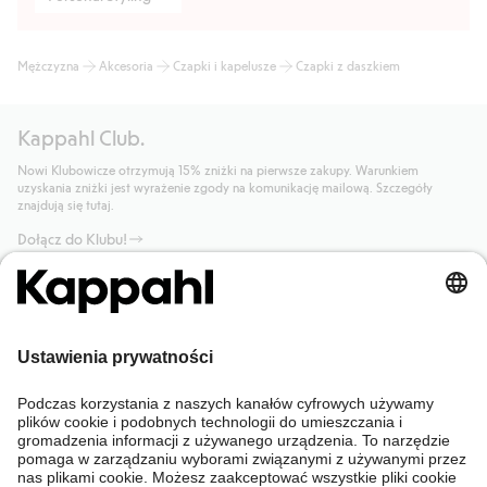
Mężczyzna
Akcesoria
Czapki i kapelusze
Czapki z daszkiem
Kappahl Club.
Nowi Klubowicze otrzymują 15% zniżki na pierwsze zakupy. Warunkiem
uzyskania zniżki jest wyrażenie zgody na komunikację mailową. Szczegóły
znajdują się tutaj.
Dołącz do Klubu!
Potrzebujesz pomocy?