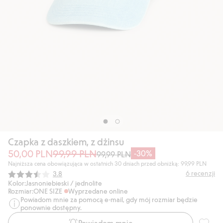
Czapka z daszkiem, z dżinsu
50,00 PLN
99,99 PLN
-30%
99,99 PLN
Najniższa cena obowiązująca w ostatnich 30 dniach przed obniżką: 99,99 PLN
Średnia ocena:
6
recenzji
3.8
Kolor:
Jasnoniebieski / jednolite
Rozmiar:
ONE SIZE
Wyprzedane online
Powiadom mnie za pomocą e-mail, gdy mój rozmiar będzie
ponownie dostępny.
Powiadom mnie