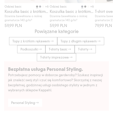
Kup
Kup
+6
+6
Odzież basic
Odzież basic
Koszulka basic z krótkim rękawem
Koszulka basic z krótkim rękawem
Dzianina bawełniana o niskiej
Dzianina bawełniana o niskiej
Dzianina bawe
gramaturze 140 g/m²
gramaturze 140 g/m²
gramaturze 2
59,99 PLN
59,99 PLN
79,99 PLN
Powiązane kategorie
Topy z krótkim rękawem
Topy z długim rękawem
Podkoszulki
T-shirty basic
T-shirty
T-shirty imprezowe
Bezpłatna usługa Personal Styling.
Potrzebujesz pomocy w doborze garderoby? Szukasz inspiracji
jak znaleźć swój styl i czuć się komfortowo? Skorzystaj z naszej
bezpłatnej, godzinnej usługi osobistego stylisty w jednym z
wybranych sklepów Kappahl.
Personal Styling