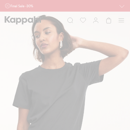
Final Sale -30%
Ważne przy zakupie min. 2 sztuk produktów włączonych w ofertę, również z
działu outlet do 10.8 w sklepach Kappahl i Newbie oraz na kappahl.com. Ofert
nie łączymy
Kobieta
Mężczyzna
Dziecko
Niemowlę
Newbie