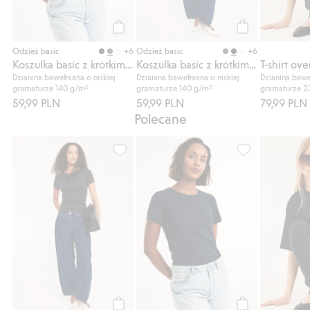
Kup
Kup
+6
+6
Odzież basic
Odzież basic
Koszulka basic z krótkim rękawem
Koszulka basic z krótkim rękawem
Dzianina bawełniana o niskiej
Dzianina bawełniana o niskiej
Dzianina bawe
gramaturze 140 g/m²
gramaturze 140 g/m²
gramaturze 2
59,99 PLN
59,99 PLN
79,99 PLN
Polecane
Koszulka basic z krótkim rękawem, Dodaj d
Koszulka basic 