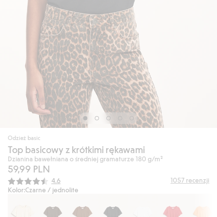
Odzież basic
Top basicowy z krótkimi rękawami
Dzianina bawełniana o średniej gramaturze 180 g/m²
59,99 PLN
Średnia ocena:
1057
recenzji
4.6
Kolor:
Czarne / jednolite