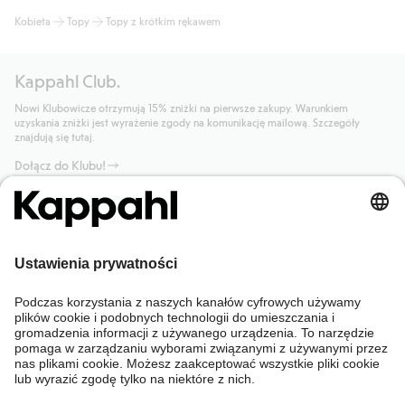
Kobieta
Topy
Topy z krótkim rękawem
Kappahl Club.
Nowi Klubowicze otrzymują 15% zniżki na pierwsze zakupy. Warunkiem
uzyskania zniżki jest wyrażenie zgody na komunikację mailową. Szczegóły
znajdują się tutaj.
Dołącz do Klubu!
Potrzebujesz pomocy?
Sklep internetowy
Kappahl Club