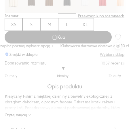
Rozmiar:
Przewodnik po rozmiarach
XS
S
M
L
XL
Kup
Top bas
płać później wybierz opcję +
Klubowiczu darmowa dostawa od 150 zł
Znajdź w sklepie
Wybierz sklep
Dopasowanie rozmiaru
1057
recenzji
3.002463054187192
Za mały
Idealny
Za duży
na
Na
5
Opis produktu
podstawie
812
Klasyczny t-shirt z miękkiej dzianiny z bawełny ekologicznej, z
głosów
okrągłym dekoltem, o prostym fasonie. T-shirt ma krótki rękaw i
prosty krój. Ponadczasowy element podstawowej garderoby, który
sprawdzi się o każdej porze roku.
Czytaj więcej
Prosty fason
Okrągły dekolt