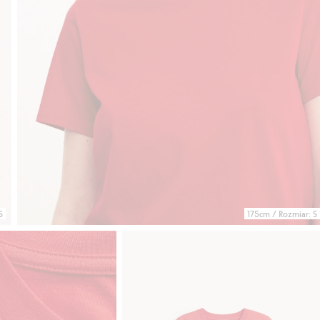
S
175cm / Rozmiar: S