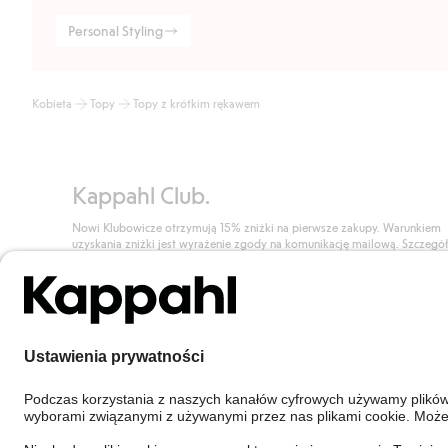
Personal Styling
Kobieta
Topy
Topy z krótkim rękawem
Kappahl Club.
Nowi Klubowicze otrzymują 15% zniżki na pierwsze zakupy. Warunkiem
uzyskania zniżki jest wyrażenie zgody na komunikację mailową. Szczegó
znajdują się tutaj.
Dołącz do Klubu!