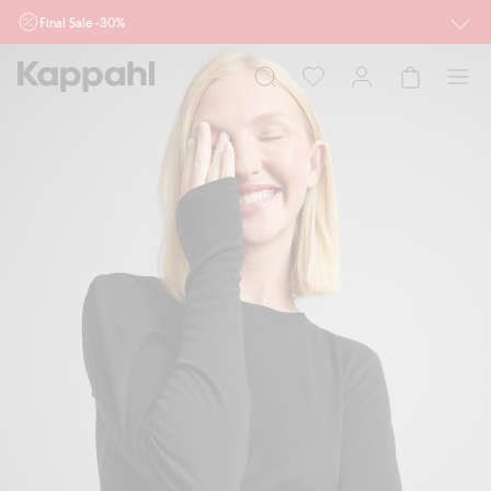
Final Sale -30%
Ważne przy zakupie min. 2 sztuk produktów włączonych w ofertę, również z
działu outlet do 10.8 w sklepach Kappahl i Newbie oraz na kappahl.com. Ofert
nie łączymy
Kobieta
Mężczyzna
Dziecko
Niemowlę
Newbie