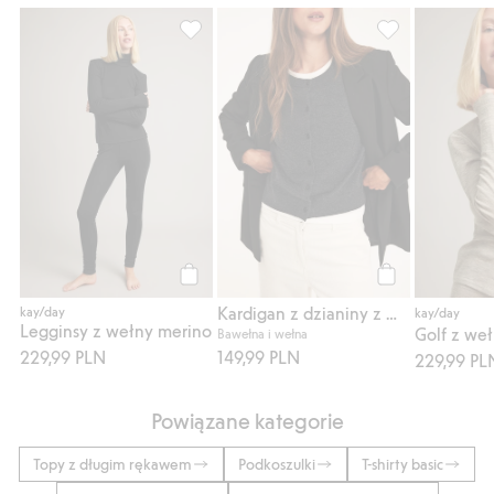
Legginsy z wełny merino, Dodaj do listy 
Kardigan z dzia
Kup
Kup
Kardigan z dzianiny z mieszanki wełny
kay/day
kay/day
Legginsy z wełny merino
Golf z we
Bawełna i wełna
229,99 PLN
149,99 PLN
229,99 PL
Powiązane kategorie
Topy z długim rękawem
Podkoszulki
T-shirty basic