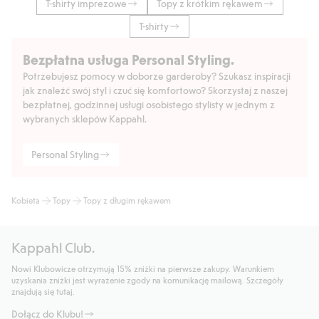
T-shirty imprezowe
Topy z krótkim rękawem
T-shirty
Bezpłatna usługa Personal Styling.
Potrzebujesz pomocy w doborze garderoby? Szukasz inspiracji
jak znaleźć swój styl i czuć się komfortowo? Skorzystaj z naszej
bezpłatnej, godzinnej usługi osobistego stylisty w jednym z
wybranych sklepów Kappahl.
Personal Styling
Kobieta
Topy
Topy z długim rękawem
Kappahl Club.
Nowi Klubowicze otrzymują 15% zniżki na pierwsze zakupy. Warunkiem
uzyskania zniżki jest wyrażenie zgody na komunikację mailową. Szczegóły
znajdują się tutaj.
Dołącz do Klubu!