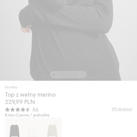
kay/day
Top z wełny merino
229,99 PLN
Średnia ocena:
69
recenzji
4.6
Kolor:
Czarne / jednolite