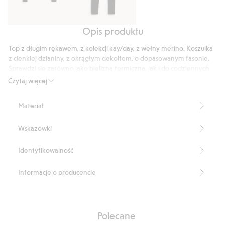
Opis produktu
Golf
Legginsy
z
z
Top z długim rękawem, z kolekcji kay/day, z wełny merino. Koszulka
wełny
wełny
z cienkiej dzianiny, z okrągłym dekoltem, o dopasowanym fasonie.
merino
merino
Sprawdzi się zarówno jako bielizna termiczna, jak i do codziennych
aktywności.
Czytaj więcej
Dopasowany fason
Długie rękawy
Materiał
Okrągły dekolt
Część kompletu
Wskazówki
Długość: 58 cm w rozmiarze S
Produkt zawiera 100% certyfikowanej wełny.
Numer artykułu
:
471243
Identyfikowalność
RWS certified wool
Informacje o producencie
Polecane