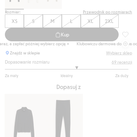
Rozmiar:
Przewodnik po rozmiarach
XS
S
M
L
XL
2XL
Kup
Top z w
z, a zapłać później wybierz opcję +
Klubowiczu darmowa dostawa od 15
Znajdź w sklepie
Wybierz sklep
Dopasowanie rozmiaru
69
recenzji
3.317460317460318
Za mały
Idealny
Za duży
na
Na
5
Dopasuj z
podstawie
63
głosów