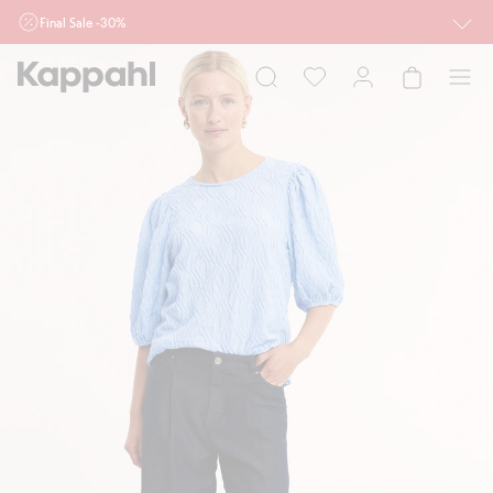
Final Sale -30%
Ważne przy zakupie min. 2 sztuk produktów włączonych w ofertę, również z
działu outlet do 10.8 w sklepach Kappahl i Newbie oraz na kappahl.com. Ofert
nie łączymy
Kobieta
Mężczyzna
Dziecko
Niemowlę
Newbie