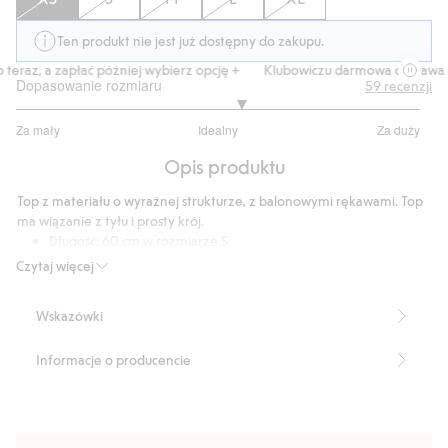
Ten produkt nie jest już dostępny do zakupu.
eraz, a zapłać później wybierz opcję +
Klubowiczu darmowa dostawa od
Dopasowanie rozmiaru
59
recenzji
3.230769230769231
Za mały
Idealny
Za duży
na
Na
5
Opis produktu
podstawie
52
Top z materiału o wyraźnej strukturze, z balonowymi rękawami. Top
głosów
ma wiązanie z tyłu i prosty krój.
Długość: 60 cm w rozmiarze S
Numer artykułu
:
398511
Czytaj więcej
Wskazówki
Informacje o producencie