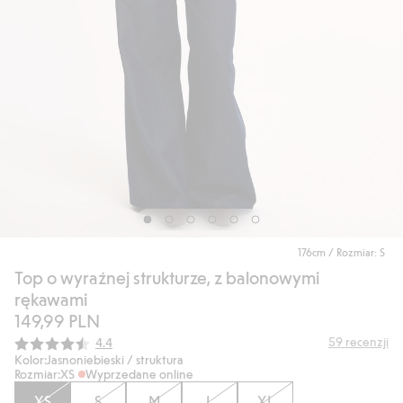
176cm / Rozmiar: S
Top o wyraźnej strukturze, z balonowymi
rękawami
149,99 PLN
Średnia ocena:
59
recenzji
4.4
Kolor:
Jasnoniebieski / struktura
Rozmiar:
XS
Wyprzedane online
XS
S
M
L
XL