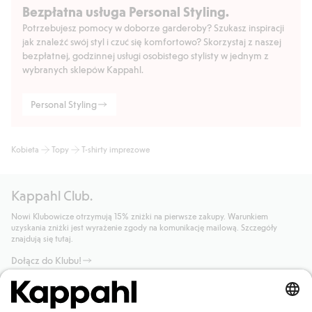
Bezpłatna usługa Personal Styling.
Potrzebujesz pomocy w doborze garderoby? Szukasz inspiracji
jak znaleźć swój styl i czuć się komfortowo? Skorzystaj z naszej
bezpłatnej, godzinnej usługi osobistego stylisty w jednym z
wybranych sklepów Kappahl.
Personal Styling
Kobieta
Topy
T-shirty imprezowe
Kappahl Club.
Nowi Klubowicze otrzymują 15% zniżki na pierwsze zakupy. Warunkiem
uzyskania zniżki jest wyrażenie zgody na komunikację mailową. Szczegóły
znajdują się tutaj.
Dołącz do Klubu!