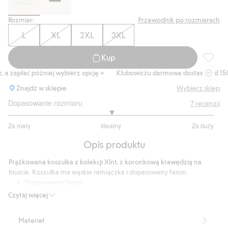
Rozmiar:
Przewodnik po rozmiarach
L
XL
2XL
3XL
Kup
Prążkow
 zapłać później wybierz opcję +
Klubowiczu darmowa dostawa od 150 zł
Znajdź w sklepie
Wybierz sklep
Dopasowanie rozmiaru
7
recenzji
3
Za mały
Idealny
Za duży
na
Na
5
Opis produktu
podstawie
6
Prążkowana koszulka z kolekcji Xlnt, z koronkową krawędzią na
głosów
biuście. Koszulka ma wąskie ramiączka i dopasowany fason.
Dopasowany fason
Koronkowy detal
Czytaj więcej
Wąskie paski
Długość: 39 cm w rozmiarze XL
Materiał
Ten produkt zawiera 94% włókien LENZING™ ECOVERO™