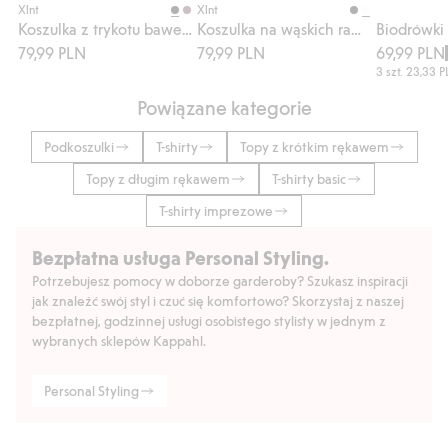
Xlnt
Xlnt
Koszulka z trykotu bawełnianego
Koszulka na wąskich ramiączkach
Biodrówki
79,99 PLN
79,99 PLN
69,99 PLN
3 szt.
23,33 
Powiązane kategorie
Podkoszulki
T-shirty
Topy z krótkim rękawem
Topy z długim rękawem
T-shirty basic
T-shirty imprezowe
Bezpłatna usługa Personal Styling.
Potrzebujesz pomocy w doborze garderoby? Szukasz inspiracji
jak znaleźć swój styl i czuć się komfortowo? Skorzystaj z naszej
bezpłatnej, godzinnej usługi osobistego stylisty w jednym z
wybranych sklepów Kappahl.
Personal Styling