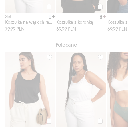
Kup
Kup
Xlnt
Koszulka na wąskich ramiączkach
Koszulka z koronką
Koszulka 
79,99 PLN
69,99 PLN
69,99 PLN
Polecane
Koszulka z trykotu bawełnianego, Dodaj do
Koszulka na wąs
Kup
Kup