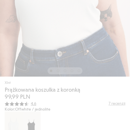
Xlnt
Prążkowana koszulka z koronką
99,99 PLN
Średnia ocena:
7
recenzji
4.6
Kolor:
Offwhite / jednolite