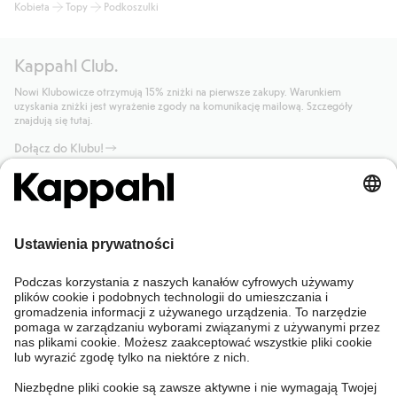
Kobieta
Topy
Podkoszulki
Kappahl Club.
Nowi Klubowicze otrzymują 15% zniżki na pierwsze zakupy. Warunkiem
uzyskania zniżki jest wyrażenie zgody na komunikację mailową. Szczegóły
znajdują się tutaj.
Dołącz do Klubu!
Potrzebujesz pomocy?
Sklep internetowy
Kappahl Club