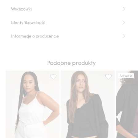
Numer artykułu
:
925008
Wskazówki
LENZING™ ECOVERO™ Blend
Identyfikowalność
Informacje o producencie
Podobne produkty
Nowość
Koszulka na wąskich ramiączkach, Dodaj do
Koszulka z koro