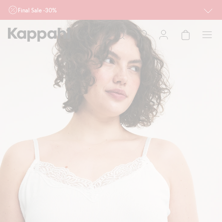
Final Sale -30%
Ważne przy zakupie min. 2 sztuk produktów włączonych w ofertę, również z
działu outlet do 10.8 w sklepach Kappahl i Newbie oraz na kappahl.com. Ofert
nie łączymy
Kobieta
Mężczyzna
Dziecko
Niemowlę
Newbie