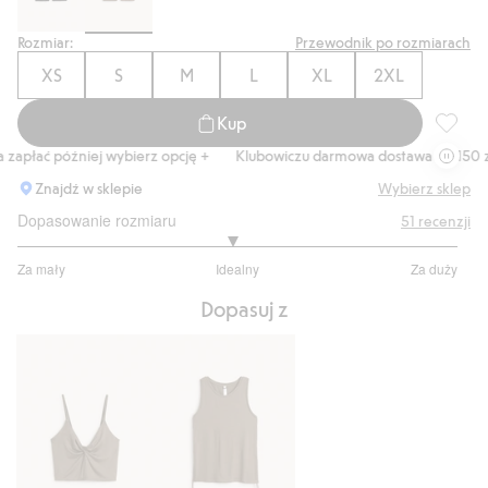
Rozmiar:
Przewodnik po rozmiarach
XS
S
M
L
XL
2XL
Kup
Kolarki
apłać później wybierz opcję +
Klubowiczu darmowa dostawa od 150 zł
Znajdź w sklepie
Wybierz sklep
Dopasowanie rozmiaru
51
recenzji
2.944444444444444
Za mały
Idealny
Za duży
na
Na
5
Dopasuj z
podstawie
36
głosów