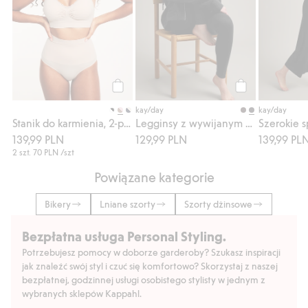
Kup
Kup
kay/day
kay/day
Stanik do karmienia, 2-pak
Legginsy z wywijanym pasem
139,99 PLN
129,99 PLN
139,99 PL
2 szt.
70 PLN
/szt
Powiązane kategorie
Bikery
Lniane szorty
Szorty dżinsowe
Bezpłatna usługa Personal Styling.
Potrzebujesz pomocy w doborze garderoby? Szukasz inspiracji
jak znaleźć swój styl i czuć się komfortowo? Skorzystaj z naszej
bezpłatnej, godzinnej usługi osobistego stylisty w jednym z
wybranych sklepów Kappahl.