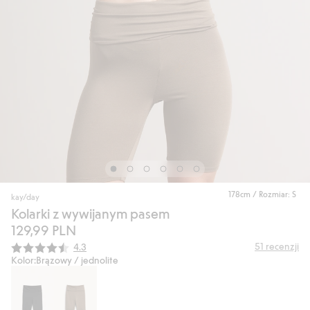
178cm / Rozmiar: S
kay/day
Kolarki z wywijanym pasem
129,99 PLN
Średnia ocena:
51
recenzji
4.3
Kolor:
Brązowy / jednolite