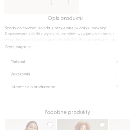
Opis produktu
Koszulka
Top
ze
z
Szorty do ćwiczeń, kolarki, z przyjemnej w dotyku wiskozy.
sznureczkami
mieszanki
Dopasowane kolarki z wysokim, szerokim wywijanym stanem, z
wiskozy
wygodnego, rozciągliwego materiału. Świetnie sprawdzą się na
trening i na co dzień.
Czytaj więcej
Wąski fason
Kolarki
Materiał
Wysoki wywijany pas
Strecz
Wskazówki
Wewnętrzna długość nogawki: 19,5 cm w rozmiarze S
Produkt zawiera 93% włókien wiskozowych Livaeco by Birla
Cellulose™.
Informacje o producencie
Numer artykułu
:
446625
LIVAECO BY BIRLA CELLULOSE™ Blend
Podobne produkty