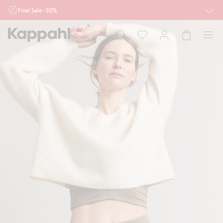
Final Sale -30%
Ważne przy zakupie min. 2 sztuk produktów włączonych w ofertę, również z
działu outlet do 10.8 w sklepach Kappahl i Newbie oraz na kappahl.com. Ofert
nie łączymy
Kobieta
Mężczyzna
Dziecko
Niemowlę
Newbie