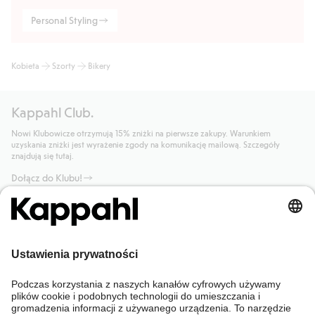
Personal Styling
Kobieta
Szorty
Bikery
Kappahl Club.
Nowi Klubowicze otrzymują 15% zniżki na pierwsze zakupy. Warunkiem
uzyskania zniżki jest wyrażenie zgody na komunikację mailową. Szczegóły
znajdują się tutaj.
Dołącz do Klubu!
Potrzebujesz pomocy?